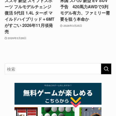
スズキ 新型 スイフトスポ
米国 スバル 新型 EV SUV
ーツ フルモデルチェンジ
予告 420馬力AWDで3列
復活 5代目 1.4L ターボ マ
モデル有力、ファミリー需
イルドハイブリッド＋6MT
要を狙う本命か
がすごい 2026年11月頃発
2026年3月25日
売
2026年3月28日