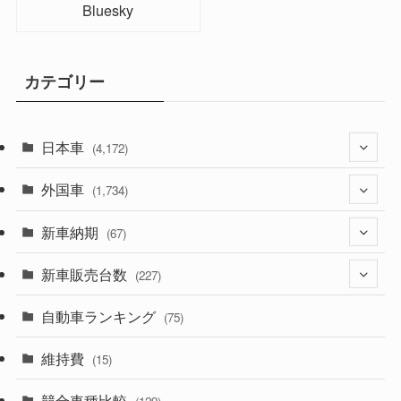
Bluesky
カテゴリー
日本車
(4,172)
外国車
(1,321)
(1,734)
(329)
新車納期
(274)
(67)
(525)
(188)
新車販売台数
(28)
(227)
(599)
(242)
(8)
自動車ランキング
(21)
(75)
(357)
(165)
(12)
(10)
維持費
(15)
(328)
(85)
(7)
(11)
競合車種比較