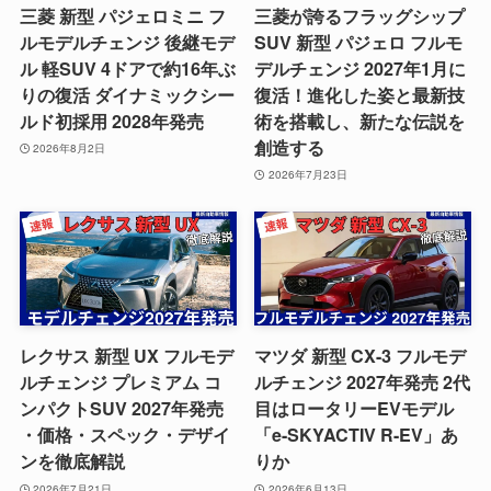
三菱 新型 パジェロミニ フ
三菱が誇るフラッグシップ
ルモデルチェンジ 後継モデ
SUV 新型 パジェロ フルモ
ル 軽SUV 4ドアで約16年ぶ
デルチェンジ 2027年1月に
りの復活 ダイナミックシー
復活！進化した姿と最新技
ルド初採用 2028年発売
術を搭載し、新たな伝説を
創造する
2026年8月2日
2026年7月23日
レクサス 新型 UX フルモデ
マツダ 新型 CX-3 フルモデ
ルチェンジ プレミアム コ
ルチェンジ 2027年発売 2代
ンパクトSUV 2027年発売
目はロータリーEVモデル
・価格・スペック・デザイ
「e-SKYACTIV R-EV」あ
ンを徹底解説
りか
2026年7月21日
2026年6月13日