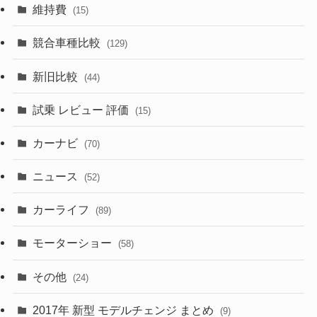
(12)
(10)
維持費
(15)
(328)
(85)
(7)
(11)
競合車種比較
(129)
(194)
(84)
(3)
(7)
新旧比較
(44)
(230)
(14)
(3)
(5)
試乗 レビュー 評価
(15)
(253)
(222)
(5)
(7)
カーナビ
(70)
(58)
(50)
(1)
(5)
ニュース
(52)
(43)
(28)
(8)
カーライフ
(27)
(6)
(89)
(1)
(9)
(26)
モーターショー
(58)
(15)
(57)
その他
(24)
(30)
(55)
2017年 新型 モデルチェンジ まとめ
(9)