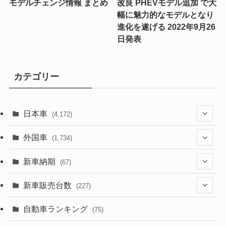
モデルチェンジ情報 まとめ
改良 PHEVモデル追加 で大
幅に魅力的なモデルとなり
進化を遂げる 2022年9月26
日発表
カテゴリー
日本車
(4,172)
(1,321)
外国車
(1,734)
(329)
(274)
新車納期
(67)
(525)
(188)
(28)
新車販売台数
(227)
(599)
(242)
(8)
(21)
自動車ランキング
(75)
(357)
(165)