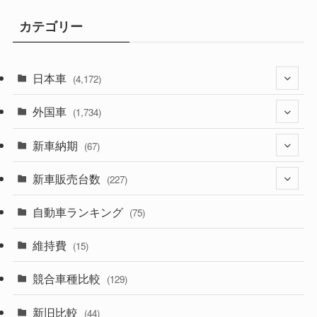
カテゴリー
日本車
(4,172)
外国車
(1,321)
(1,734)
(329)
新車納期
(274)
(67)
(525)
(188)
新車販売台数
(28)
(227)
(599)
(242)
(8)
自動車ランキング
(21)
(75)
(357)
(165)
(12)
(10)
維持費
(15)
(328)
(85)
(7)
(11)
競合車種比較
(129)
(194)
(84)
(3)
(7)
新旧比較
(44)