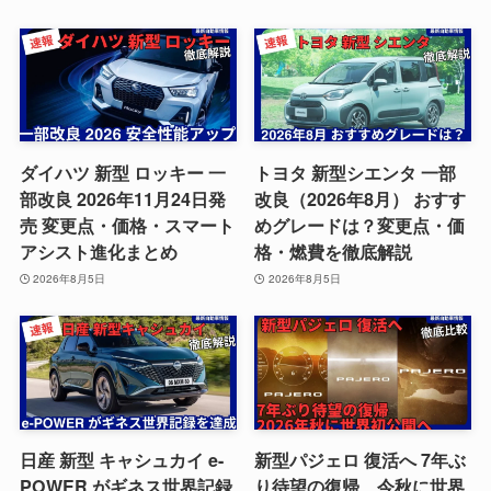
ダイハツ 新型 ロッキー 一
トヨタ 新型シエンタ 一部
部改良 2026年11月24日発
改良（2026年8月） おすす
売 変更点・価格・スマート
めグレードは？変更点・価
アシスト進化まとめ
格・燃費を徹底解説
2026年8月5日
2026年8月5日
日産 新型 キャシュカイ e-
新型パジェロ 復活へ 7年ぶ
POWER がギネス世界記録
り待望の復帰、今秋に世界