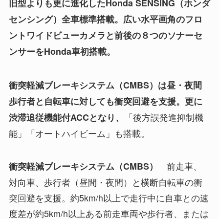
旧型よりも更に進化したHonda SENSING（ホンダ
センシング）全車標準搭載。広い水平画角のフロ
ントワイドビューカメラと前後の８つのソナーセ
ンサーをHonda車初搭載。
衝突軽減ブレーキシステム（CMBS）は昼・夜間
歩行者と自転車に対しても衝突回避を支援。更に
「後方誤発進抑制機
渋滞追従機能付ACCとなり
、
能」「オートハイビーム」も搭載。
前走車、
衝突軽減ブレーキシステム（CMBS）
対向車、歩行者（昼間・夜間）と横断自転車の衝
突回避を支援。約5km/h以上で走行中に自車との速
度差が約5km/h以上ある前走車両や歩行者、または