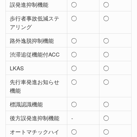
誤発進抑制機能
◯
◯
歩行者事故低減ステ
◯
◯
アリング
路外逸脱抑制機能
◯
◯
渋滞追従機能付ACC
◯
◯
LKAS
◯
◯
先行車発進お知らせ
◯
◯
機能
標識認識機能
◯
◯
後方誤発進抑制機能
-
◯
オートマチックハイ
◯
◯