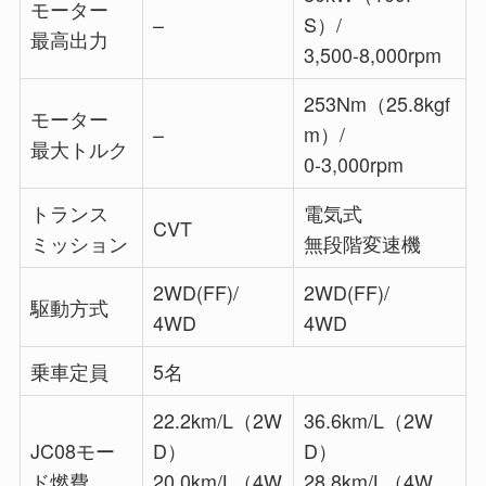
モーター
–
S）/
最高出力
3,500-8,000rpm
253Nm（25.8kgf
モーター
–
m）/
最大トルク
0-3,000rpm
トランス
電気式
CVT
ミッション
無段階変速機
2WD(FF)/
2WD(FF)/
駆動方式
4WD
4WD
乗車定員
5名
22.2km/L（2W
36.6km/L（2W
JC08モー
D）
D）
ド燃費
20.0km/L（4W
28.8km/L（4W