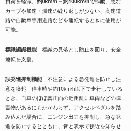
負荷を軽減。
。急な
約0km/h – 約100km/hで作動
カーブや加速・減速の繰り返しが少ない、高速道
路や自動車専用道路などを運転するときに使用が
可能。
標識の見落とし防止を図り、安全
標識認識機能
運転を支援。
不注意による急発進を防止し注
誤発進抑制機能
意を喚起。停車時や約10km/h以下で走行している
とき、自車のほぼ真正面の近距離に車両などの障
害物があるにもかかわらず、アクセルペダルを踏
み込んだ場合に、エンジン出力を抑制し、急な発
進を防止するとともに、音と表示で接近を知らせ