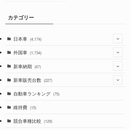
カテゴリー
日本車
(4,174)
外国車
(1,321)
(1,734)
(329)
新車納期
(274)
(67)
(526)
(188)
新車販売台数
(28)
(227)
(600)
(242)
(8)
自動車ランキング
(21)
(75)
(357)
(165)
(12)
(10)
維持費
(15)
(328)
(85)
(7)
(11)
競合車種比較
(129)
(194)
(84)
(3)