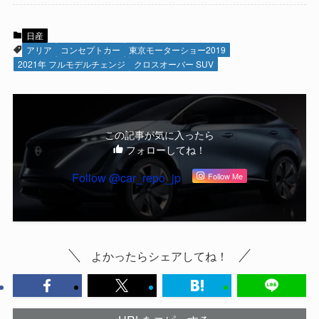
日産
アリア
コンセプトカー
東京モーターショー2019
2021年 フルモデルチェンジ
クロスオーバー SUV
この記事が気に入ったら
フォローしてね！
Follow @car_repo_jp
Follow Me
よかったらシェアしてね！