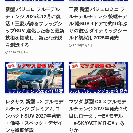
新型 パジェロ フルモデル
三菱 新型 パジェロミニ フ
チェンジ 2026年12月に復
ルモデルチェンジ 後継モデ
活！三菱が誇るフラッグシ
ル 軽SUV 4ドアで約16年ぶ
ップSUV 進化した姿と最新
りの復活 ダイナミックシー
技術を搭載し、新たな伝説
ルド初採用 2028年発売
を創造する
2026年8月2日
2026年8月8日
レクサス 新型 UX フルモデ
マツダ 新型 CX-3 フルモデ
ルチェンジ プレミアム コ
ルチェンジ 2027年発売 2代
ンパクトSUV 2027年発売
目はロータリーEVモデル
・価格・スペック・デザイ
「e-SKYACTIV R-EV」あ
ンを徹底解説
りか