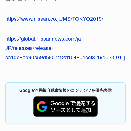
https://www.nissan.co.jp/MS/TOKYO2019/
https://global.nissannews.com/ja-
JP/releases/release-
ca1de8ee90b59d5607f12d104801ccf8-191023-01-j
Googleで最新自動車情報のコンテンツを優先表示