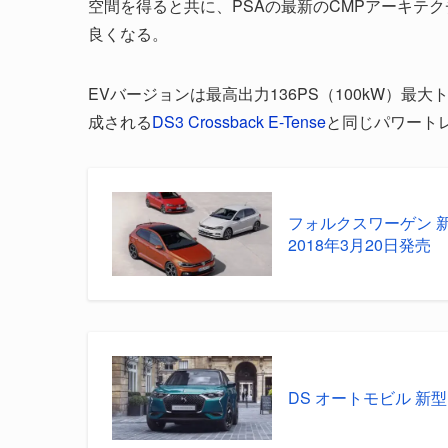
空間を得ると共に、PSAの最新のCMPアーキテ
良くなる。
EVバージョンは最高出力136PS（100kW）最大
成される
DS3 Crossback E-Tense
と同じパワートレ
フォルクスワーゲン 新型
2018年3月20日発売
DS オートモビル 新型 D