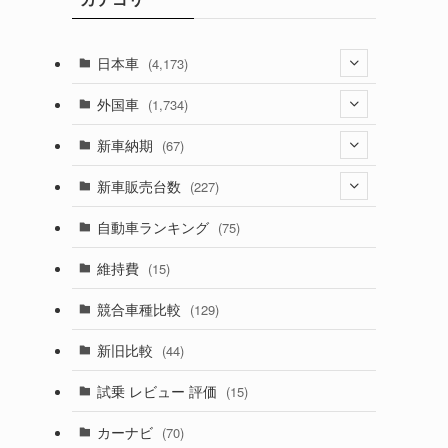
日本車
(4,173)
(1,321)
外国車
(1,734)
(329)
(274)
新車納期
(67)
(526)
(188)
(28)
新車販売台数
(227)
(599)
(242)
(8)
(21)
自動車ランキング
(75)
(357)
(165)
(12)
(10)
維持費
(15)
(328)
(85)
(7)
(11)
競合車種比較
(129)
(194)
(84)
(3)
(7)
新旧比較
(44)
(230)
(14)
(3)
(5)
試乗 レビュー 評価
(15)
(253)
(222)
(5)
(7)
カーナビ
(70)
(58)
(50)