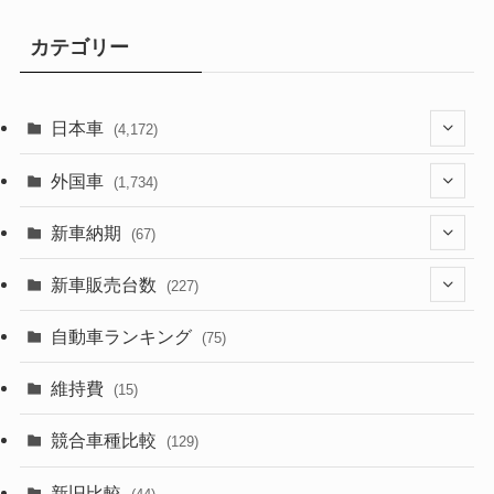
カテゴリー
日本車
(4,172)
(1,321)
外国車
(1,734)
(329)
(274)
新車納期
(67)
(525)
(188)
(28)
新車販売台数
(227)
(599)
(242)
(8)
(21)
自動車ランキング
(75)
(357)
(165)
(12)
(10)
維持費
(15)
(328)
(85)
(7)
(11)
競合車種比較
(129)
(194)
(84)
(3)
(7)
新旧比較