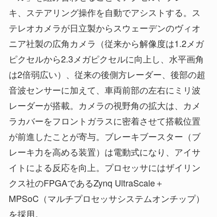
キ、ステアリング操作を自動でアシストする。ス
テレオカメラが日立製からスウェーデンのヴィオ
ニア社製の広角カメラ（従来から解像度は1.2メガ
ピクセルから2.3メガピクセルに向上し、水平画角
は2倍弱広い）、従来の後側方レーダー、後部の超
音波センサーに加えて、車両前部の左右にミリ波
レーダーが搭載。カメラの視野角の拡大は、カメ
ラカバーをフロントガラスに密着させて搭載位置
が前進したことが寄与。ブレーキブースター（ブ
レーキ力を高める装置）は電動式になり、アイサ
イトによる反応を向上。プロセッサにはザイリン
クス社のFPGAであるZynq UltraScale＋
MPSoC（マルチプロセッサシステムオンチップ）
を採用。