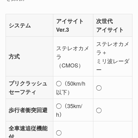
アイサイト
次世代
システム
Ver.3
アイサイト
ステレオカメ
ステレオカメ
ラ＋
方式
ラ
ミリ波レーダ
（CMOS）
ー
プリクラッシュ
◯（50km/h
◯
セーフティ
以下）
◯（35km/
歩行者衝突回避
◯
h）
全車速追従機能
◯
付