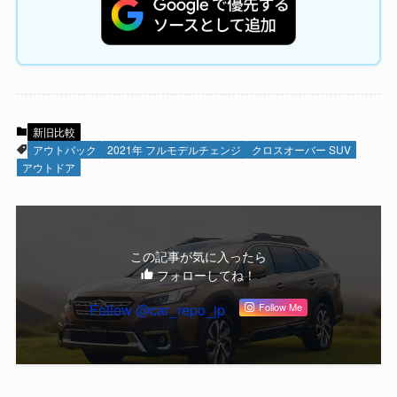
新旧比較
アウトバック
2021年 フルモデルチェンジ
クロスオーバー SUV
アウトドア
この記事が気に入ったら
フォローしてね！
Follow @car_repo_jp
Follow Me