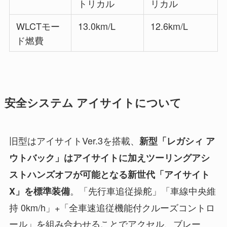
トリカル
リカル
WLCTモー
13.0km/L
12.6km/L
ド燃費
安全システム アイサイトについて
旧型はアイサイトVer.3を搭載、
新型「レガシィ ア
ウトバック」はアイサイトに加えツーリングアシ
ストハンズオフが可能となる新世代「アイサイト
。「先行車追従操舵」「車線中央維
X」を標準装備
持 0km/h」+「全車速追従機能付クルーズコントロ
ール」を組み合わせることでアクセル、ブレー