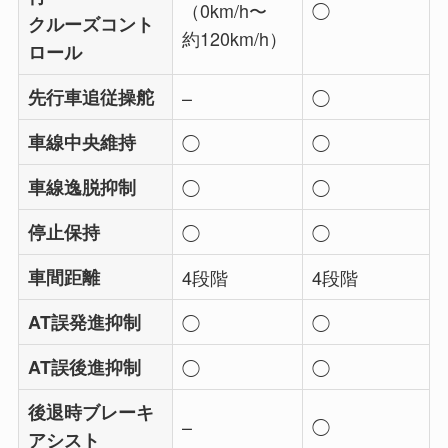
（0km/h〜
◯
クルーズコント
約120km/h）
ロール
先行車追従操舵
–
◯
車線中央維持
◯
◯
車線逸脱抑制
◯
◯
停止保持
◯
◯
車間距離
4段階
4段階
AT誤発進抑制
◯
◯
AT誤後進抑制
◯
◯
後退時ブレーキ
–
◯
アシスト