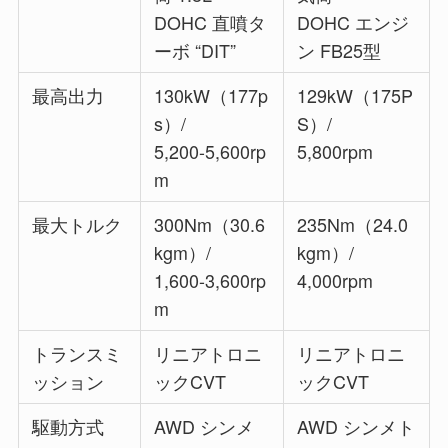
DOHC 直噴タ
DOHC エンジ
ーボ “DIT”
ン FB25型
最高出力
130kW（177p
129kW（175P
s）/
S）/
5,200-5,600rp
5,800rpm
m
最大トルク
300Nm（30.6
235Nm（24.0
kgm）/
kgm）/
1,600-3,600rp
4,000rpm
m
トランスミ
リニアトロニ
リニアトロニ
ッション
ックCVT
ックCVT
駆動方式
AWD シンメ
AWD シンメト