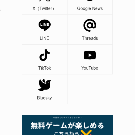
X（Twitter）
Google News
サ
LINE
Threads
TikTok
YouTube
Bluesky