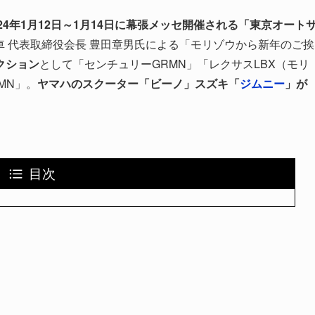
USは2024年1月12日～1月14日に幕張メッセ開催される「東京オート
車 代表取締役会長 豊田章男氏による「モリゾウから新年のご挨
クション
として「センチュリーGRMN」「レクサスLBX（モリ
MN」。
ヤマハのスクーター「ビーノ」スズキ「
ジムニー
」が
目次
」