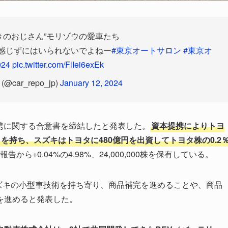
きのおじさん”モリゾウの愛車たち
感じずにはいられないでよねー
#東京オートサロン
#東京オ
24
pic.twitter.com/FlIei6exEk
car_repo_jp)
January 12, 2024
提携に関する合意書を締結したと発表した。
資本提携によりトヨ
％を持ち、スズキはトヨタに480億円を出資してトヨタ株の0.2
告から+0.04%の4.98%、24,000,000株を保有している。
スズキの小型車技術を持ち寄り、商品補完を進めることや、商品
を進めると発表した。