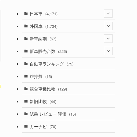
日本車
(4,171)
(1,321)
外国車
(1,734)
(329)
(274)
新車納期
(67)
(525)
(188)
(28)
新車販売台数
(226)
(599)
(242)
(8)
(21)
自動車ランキング
(75)
(356)
(165)
(12)
(10)
維持費
(15)
(328)
％
(85)
(7)
(11)
競合車種比較
(129)
(194)
(84)
(3)
(7)
新旧比較
(44)
(230)
(14)
(3)
(5)
試乗 レビュー 評価
(15)
(253)
(222)
(5)
(7)
カーナビ
(70)
(58)
(50)
(1)
(5)