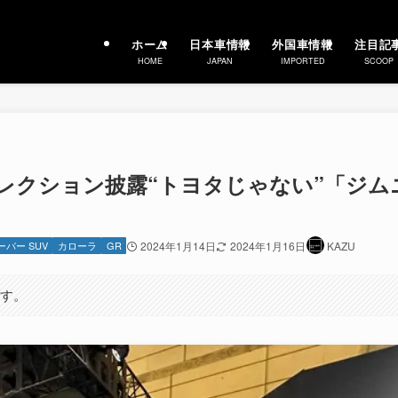
ホーム
日本車情報
外国車情報
注目記
HOME
JAPAN
IMPORTED
SCOOP
レクション披露“トヨタじゃない”「ジム
バー SUV
カローラ
GR
2024年1月14日
2024年1月16日
KAZU
ます。