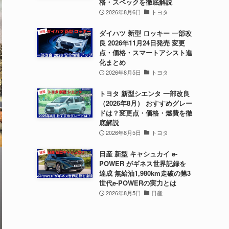
格・スペックを徹底解説
2026年8月6日
トヨタ
ダイハツ 新型 ロッキー 一部改
良 2026年11月24日発売 変更
点・価格・スマートアシスト進
化まとめ
2026年8月5日
トヨタ
トヨタ 新型シエンタ 一部改良
（2026年8月） おすすめグレー
ドは？変更点・価格・燃費を徹
底解説
2026年8月5日
トヨタ
日産 新型 キャシュカイ e-
POWER がギネス世界記録を
達成 無給油1,980km走破の第3
世代e-POWERの実力とは
2026年8月5日
日産