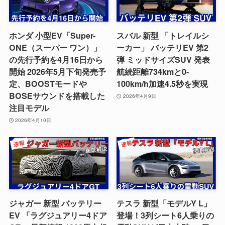
ホンダ 小型EV「Super-
スバル 新型 「トレイルシ
ONE（スーパー ワン）」
ーカー」 バッテリEV 第2
の先行予約を4月16日から
弾 ミッドサイズSUV 発表
開始 2026年5月下旬発売予
航続距離734kmと0-
定、BOOSTモードや
100km/h加速4.5秒を実現
BOSEサウンドを搭載した
2026年4月9日
注目モデル
2026年4月10日
ジャガー 新型 バッテリー
テスラ 新型「モデルY L」
EV 「ラグジュアリー4ドア
登場！3列シート6人乗りの