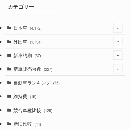
カテゴリー
日本車
(4,172)
外国車
(1,321)
(1,734)
(329)
新車納期
(274)
(67)
(525)
(188)
新車販売台数
(28)
(227)
(599)
(242)
(8)
自動車ランキング
(21)
(75)
(357)
(165)
(12)
(10)
維持費
(15)
(328)
(85)
(7)
(11)
競合車種比較
(129)
(194)
(84)
(3)
(7)
新旧比較
(44)
(230)
(14)