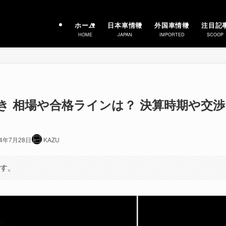
ホーム
日本車情報
外国車情報
注目記
HOME
JAPAN
IMPORTED
SCOOP
引き 相場や合格ラインは？ 決算時期や交渉
24年7月28日
KAZU
ます。