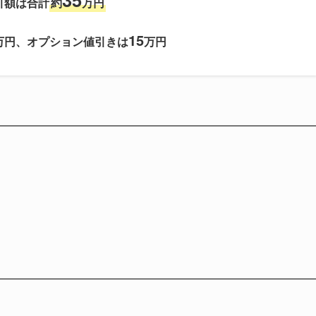
引額は合計
約
万円
15
万円、オプション値引きは
万円