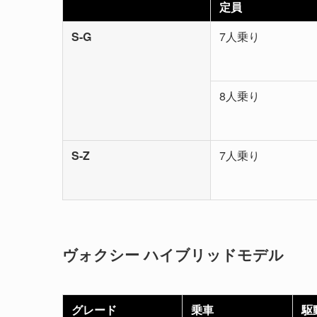
定員
S-G
7人乗り
8人乗り
S-Z
7人乗り
ヴォクシー ハイブリッドモデル
グレード
乗車
駆