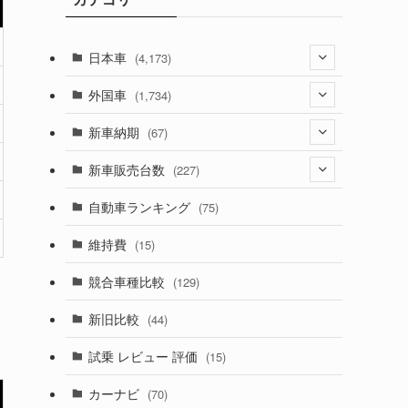
日本車
(4,173)
(1,321)
外国車
(1,734)
(329)
(274)
新車納期
(67)
(526)
(188)
(28)
新車販売台数
(227)
(599)
(242)
(8)
(21)
自動車ランキング
(75)
(357)
(165)
(12)
(10)
維持費
(15)
(328)
(85)
(7)
(11)
競合車種比較
(129)
(194)
(84)
(3)
(7)
新旧比較
(44)
(230)
(14)
(3)
(5)
試乗 レビュー 評価
(15)
(253)
(222)
(5)
(7)
カーナビ
(70)
(58)
(50)