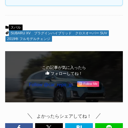
スバル
SUBARU XV
プラグインハイブリッド
クロスオーバー SUV
2019年 フルモデルチェンジ
この記事が気に入ったら
フォローしてね！
Follow @car_repo_jp
Follow Me
よかったらシェアしてね！