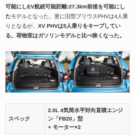
可能にしEV航続可能距離:27.3km前後を可能にし
た
モデルとなった。更に旧型プリウスPHVは4人乗
りとなるが、
XV PHVは5人乗りをキープしてい
る。荷物室はガソリンモデルと比べ狭くなった。
2.0L 4気筒水平対向直噴エンジ
スペック
ン「FB20」型
+ モーター×2