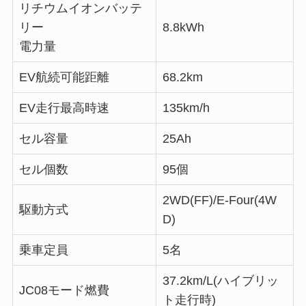
リチウムイオンバッテ
リー
8.8kWh
電力量
EV航続可能距離
68.2km
EV走行最高時速
135km/h
セル容量
25Ah
セル個数
95個
2WD(FF)/E-Four(4W
駆動方式
D)
乗車定員
5名
37.2km/L(ハイブリッ
JC08モード燃費
ト走行時)