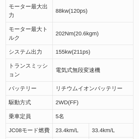
モーター最大出
88kw(120ps)
力
モーター最大ト
202Nm(20.6kgm)
ルク
システム出力
155kw(211ps)
トランスミッシ
電気式無段変速機
ョン
バッテリー
リチウムイオンバッテリー
駆動方式
2WD(FF)
乗車定員
5名
JC08モード燃費
23.4km/L
33.4km/L