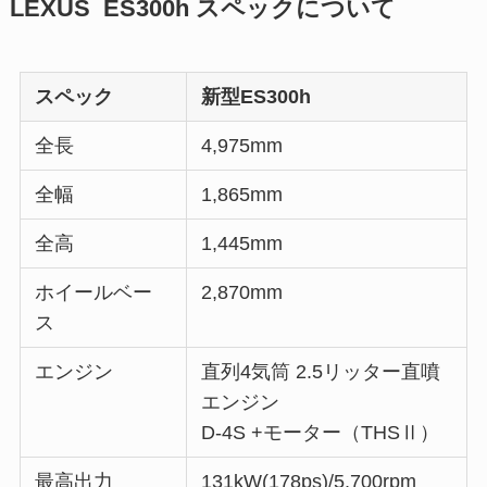
LEXUS ES300h スペックについて
スペック
新型ES300h
全長
4,975mm
全幅
1,865mm
全高
1,445mm
ホイールベー
2,870mm
ス
エンジン
直列4気筒 2.5リッター直噴
エンジン
D-4S +モーター（THSⅡ）
最高出力
131kW(178ps)/5,700rpm