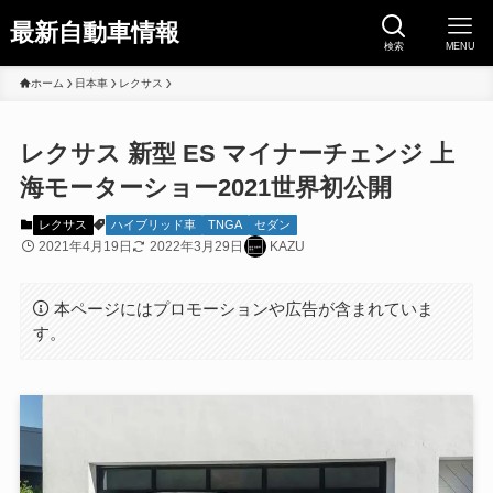
最新自動車情報
検索
MENU
ホーム
日本車
レクサス
レクサス 新型 ES マイナーチェンジ 上
海モーターショー2021世界初公開
レクサス
ハイブリッド車
TNGA
セダン
2021年4月19日
2022年3月29日
KAZU
本ページにはプロモーションや広告が含まれていま
す。