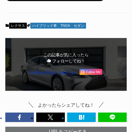
レクサス
ハイブリッド車
TNGA
セダン
この記事が気に入ったら
フォローしてね！
Follow @car_repo_jp
Follow Me
よかったらシェアしてね！
URLをコピーする