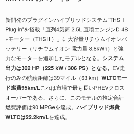
新開発のプラグインハイブリッドシステム“THSⅡ
Plug-in”を搭載「直列4気筒 2.5L 直噴エンジンD-4S
+モーター（THSⅡ）」に大容量リチウムイオンバ
ッテリー（リチウムイオン 電力量 8.8kWh）と強
力なモーターを追加したモデルとなる。
システム
EV走
出力は302 HP（225 kW / 306 PS）となる。
行のみの航続距離は39マイル（63 km）
WLTCモー
これは市場で最も長いPHEVクロス
ド燃費95km/L
オーバーである。さらに、このモデルの推定合計
燃費評価は90 MPGeを達成。
ハイブリッド燃費
を達成。
WLTCは22.2km/L