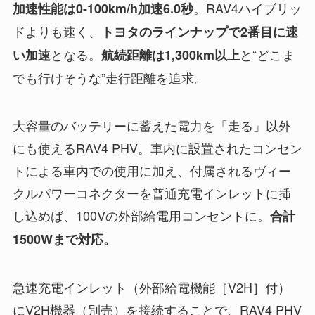
。RAV4ハイブリッ
加速性能は0-100km/h加速6.0秒
ドよりも速く、
トヨタのラインナップで2番目に速
となる。
と“どこま
い加速
航続距離は1,300km以上
でも行けそうな”走行距離を追求。
大容量のバッテリーに蓄えた電力を「走る」以外
にも使えるRAV4 PHV。車内に設置されたコンセン
トによる車内での使用に加え、付属されるヴィー
クルパワーコネクターを普通充電インレットに挿
し込めば、100Vの外部給電用コンセントに。
合計
1500Wまで対応。
急速充電インレット（外部給電機能［V2H］付）
にV2H機器（別売）を接続することで、RAV4 PHV