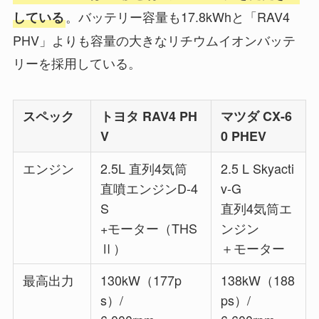
。バッテリー容量も17.8kWhと「RAV4
している
PHV」よりも容量の大きなリチウムイオンバッテ
リーを採用している。
スペック
トヨタ RAV4 PH
マツダ CX-6
V
0 PHEV
エンジン
2.5L 直列4気筒
2.5 L Skyacti
直噴エンジンD-4
v-G
S
直列4気筒エ
+モーター（THS
ンジン
Ⅱ）
＋モーター
最高出力
130kW（177p
138kW（188
s）/
ps）/