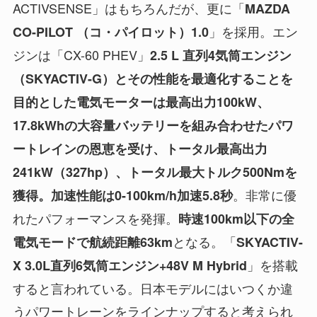
ACTIVSENSE」はもちろんだが、更に「
MAZDA
」を採用。エン
CO-PILOT （コ・パイロット）1.0
ジンは「CX-60 PHEV」
2.5 L 直列4気筒エンジン
（
SKYACTIV-G
）とその性能を最適化することを
目的とした電気モーターは最高出力100kW、
17.8kWhの大容量バッテリーを組み合わせたパワ
ートレインの恩恵を受け、トータル最高出力
241kW（327hp）、トータル最大トルク500Nmを
。非常に優
獲得。加速性能は0-100km/h加速5.8秒
れたパフォーマンスを発揮。
時速100km以下の全
となる。「
電気モードで航続距離63km
SKYACTIV-
」を搭載
X 3.0L直列6気筒エンジン+48V M Hybrid
すると言われている。日本モデルにはいつくか違
うパワートレーンをラインナップすると考えられ