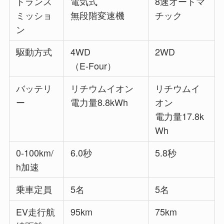
トランス
電気式
8速オートマ
ミッショ
無段階変速機
チック
ン
駆動方式
4WD
2WD
（E-Four）
バッテリ
リチウムイオン
リチウムイ
ー
電力量8.8kWh
オン
電力量17.8k
Wh
0-100km/
6.0秒
5.8秒
h加速
乗車定員
5名
5名
EV走行航
95km
75km