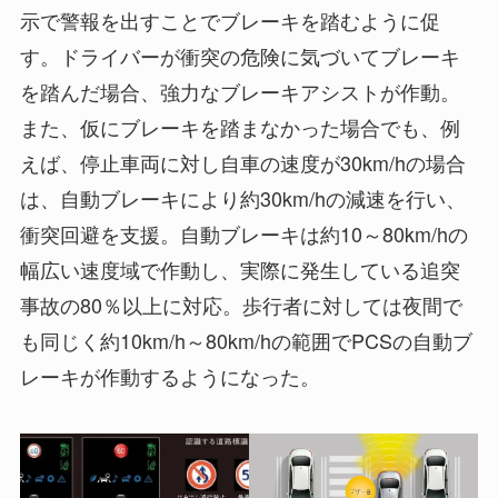
示で警報を出すことでブレーキを踏むように促
す。ドライバーが衝突の危険に気づいてブレーキ
を踏んだ場合、強力なブレーキアシストが作動。
また、仮にブレーキを踏まなかった場合でも、例
えば、停止車両に対し自車の速度が30km/hの場合
は、自動ブレーキにより約30km/hの減速を行い、
衝突回避を支援。自動ブレーキは約10～80km/hの
幅広い速度域で作動し、実際に発生している追突
事故の80％以上に対応。歩行者に対しては夜間で
も同じく約10km/h～80km/hの範囲でPCSの自動ブ
レーキが作動するようになった。