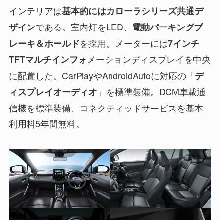
インテリアは
基本的にはカローラシリーズ共通デ
である。室内灯をLED、
ザイン
電動パーキングブ
を採用。メーターには
レーキ＆ホールド
7インチ
メーションディスプレイを中央
TFTマルチインフォ
に配置した。CarPlayやAndroidAutoに対応の「
デ
」を標準装備。DCM車載通
ィスプレイオーディオ
信機を標準装備、コネクティッドサービスを基本
利用料5年間無料。