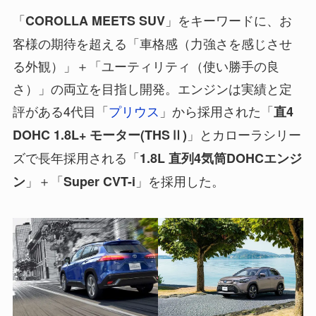
「
」をキーワードに、お
COROLLA MEETS SUV
客様の期待を超える「車格感（力強さを感じさせ
る外観）」＋「ユーティリティ（使い勝手の良
さ）」の両立を目指し開発。エンジンは実績と定
評がある4代目「
プリウス
」から採用された「
直4
」とカローラシリー
DOHC 1.8L+ モーター(THSⅡ)
ズで長年採用される「
1.8L 直列4気筒DOHCエンジ
」＋「
」を採用した。
ン
Super CVT-i