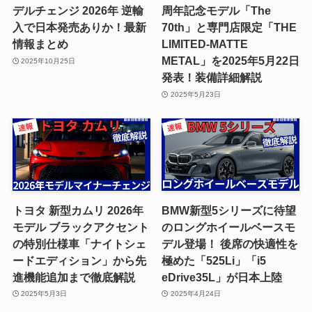
デルチェンジ 2026年 逆輸
周年記念モデル「The
入で日本発売ありか！最新
70th」と専門店限定「THE
情報まとめ
LIMITED-MATTE
METAL」を2025年5月22日
2025年10月25日
発表！装備詳細解説
2025年5月23日
トヨタ 新型カムリ 2026年
BMW新型5シリーズに待望
モデル ブラックアクセント
のロングホイールベースモ
の特別仕様車「ナイトシェ
デル登場！ 後席の快適性を
ードエディション」から先
極めた「525Li」「i5
進機能追加まで徹底解説
eDrive35L」が日本上陸
2025年5月3日
2025年4月24日