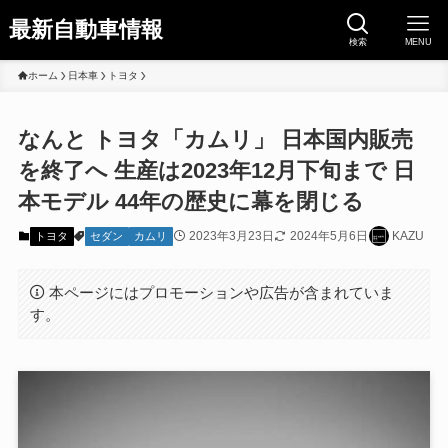
最新自動車情報
検索
MENU
ホーム
日本車
トヨタ
なんと トヨタ「カムリ」 日本国内販売
を終了へ 生産は2023年12月下旬まで 日
本モデル 44年の歴史に幕を閉じる
2023年3月23日
2024年5月6日
KAZU
トヨタ
セダン
カムリ
本ページにはプロモーションや広告が含まれていま
す。