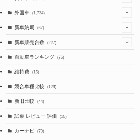
(1,321)
外国車
(1,734)
(329)
(274)
新車納期
(67)
(526)
(188)
(28)
新車販売台数
(227)
(599)
(242)
(8)
(21)
自動車ランキング
(75)
(357)
(165)
(12)
(10)
維持費
(15)
(328)
(85)
(7)
(11)
競合車種比較
(129)
(194)
(84)
(3)
(7)
新旧比較
(44)
(230)
(14)
(3)
(5)
試乗 レビュー 評価
(15)
(253)
(222)
(5)
(7)
カーナビ
(70)
(58)
(50)
(1)
(5)