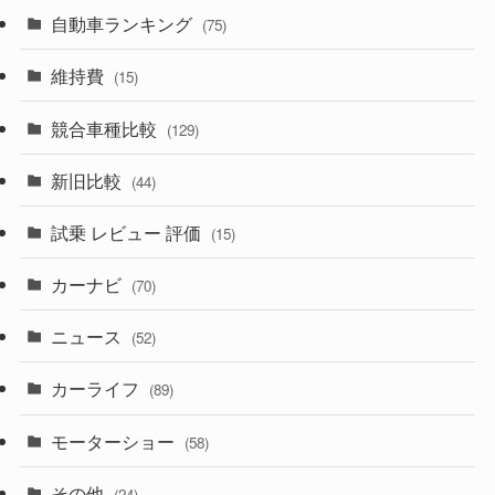
(600)
(242)
(8)
自動車ランキング
(21)
(75)
(357)
(165)
(12)
(10)
維持費
(15)
(328)
(85)
(7)
(11)
競合車種比較
(129)
(194)
(84)
(3)
(7)
新旧比較
(44)
(230)
(14)
(3)
(5)
試乗 レビュー 評価
(15)
(253)
(222)
(5)
(7)
カーナビ
(70)
(58)
(50)
(1)
(5)
ニュース
(52)
(43)
(28)
(8)
カーライフ
(27)
(6)
(89)
(1)
(9)
(26)
モーターショー
(58)
(15)
(57)
その他
(24)