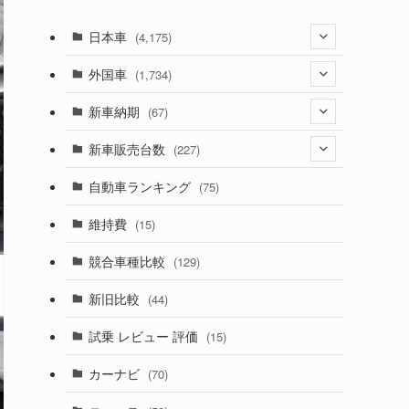
日本車
(4,175)
(1,321)
外国車
(1,734)
(330)
(274)
新車納期
(67)
(526)
(188)
(28)
新車販売台数
(227)
(600)
(242)
(8)
(21)
自動車ランキング
(75)
(357)
(165)
(12)
(10)
維持費
(15)
(328)
(85)
(7)
(11)
競合車種比較
(129)
(194)
(84)
(3)
(7)
新旧比較
(44)
(230)
(14)
(3)
(5)
試乗 レビュー 評価
(15)
(253)
(222)
(5)
(7)
カーナビ
(70)
(58)
(50)
(1)
(5)