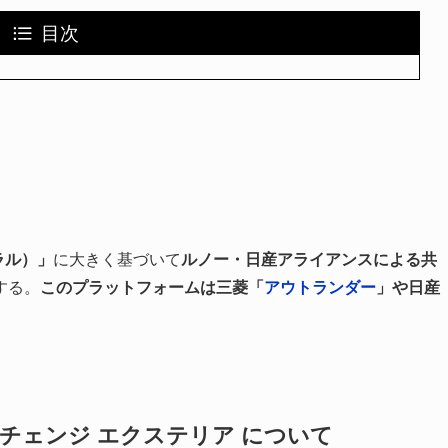
目次
ラル）」
に大きく基づいて
ルノー・日産ア​​ライアンスによる共
する。
このプラットフォームは三菱「
アウトランダー
」や日産
チェンジ エクステリア について