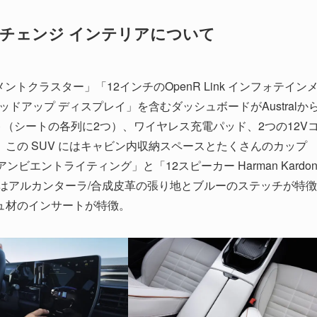
ルチェンジ インテリアについて
トクラスター」「12インチのOpenR Link インフォテイン
ドアップ ディスプレイ」を含むダッシュボードがAustralか
ト（シートの各列に2つ）、ワイヤレス充電パッド、2つの12V
この SUV にはキャビン内収納スペースとたくさんのカップ
エントライティング」と「12スピーカー Harman Kardo
はアルカンターラ/合成皮革の張り地とブルーのステッチが特徴
ュ材のインサートが特徴。