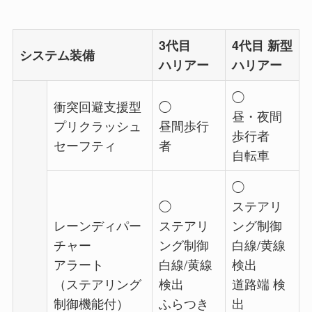
3代目
4代目 新型
システム装備
ハリアー
ハリアー
◯
衝突回避支援型
◯
昼・夜間
プリクラッシュ
昼間歩行
歩行者
セーフティ
者
自転車
◯
◯
ステアリ
レーンディパー
ステアリ
ング制御
チャー
ング制御
白線/黄線
アラート
白線/黄線
検出
（ステアリング
検出
道路端 検
制御機能付）
ふらつき
出