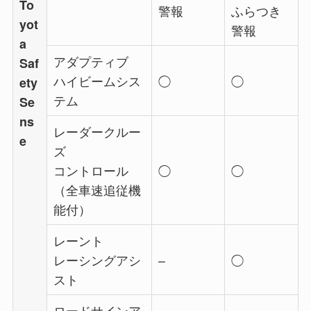
To
警報
ふらつき
yot
警報
a
アダプティブ
Saf
ハイビームシス
◯
◯
ety
テム
Se
ns
レーダークルー
e
ズ
コントロール
◯
◯
（全車速追従機
能付）
レーント
レーシングアシ
–
◯
スト
ロードサインア