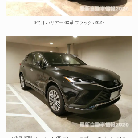
3代目 ハリアー 60系 ブラック<202>
4代目 新型 ハリアー 80系 プレシャスブラックパール<219>