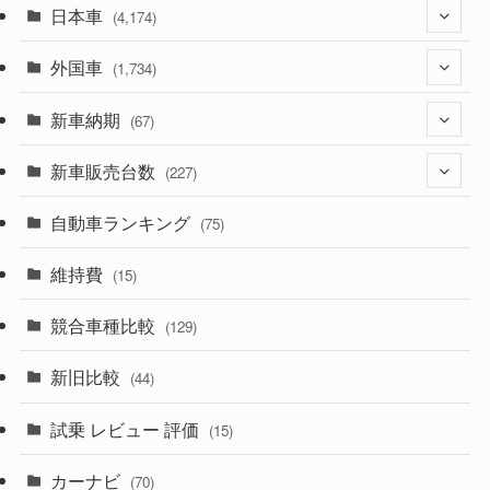
日本車
(4,174)
外国車
(1,321)
(1,734)
(329)
新車納期
(274)
(67)
(526)
(188)
新車販売台数
(28)
(227)
(600)
(242)
(8)
自動車ランキング
(21)
(75)
(357)
(165)
(12)
(10)
維持費
(15)
(328)
(85)
(7)
(11)
競合車種比較
(129)
(194)
(84)
(3)
(7)
新旧比較
(44)
(230)
(14)
(3)
(5)
試乗 レビュー 評価
(15)
(253)
(222)
(5)
(7)
カーナビ
(70)