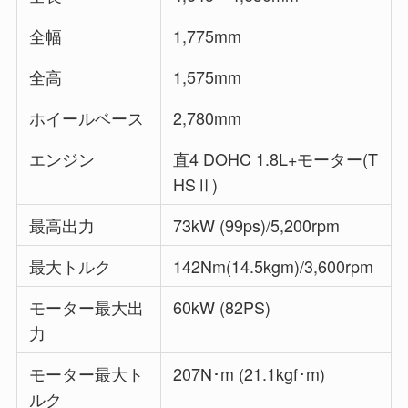
全幅
1,775mm
全高
1,575mm
ホイールベース
2,780mm
エンジン
直4 DOHC 1.8L+モーター(T
HSⅡ)
最高出力
73kW (99ps)/5,200rpm
最大トルク
142Nm(14.5kgm)/3,600rpm
モーター最大出
60kW (82PS)
力
モーター最大ト
207N･m (21.1kgf･m)
ルク