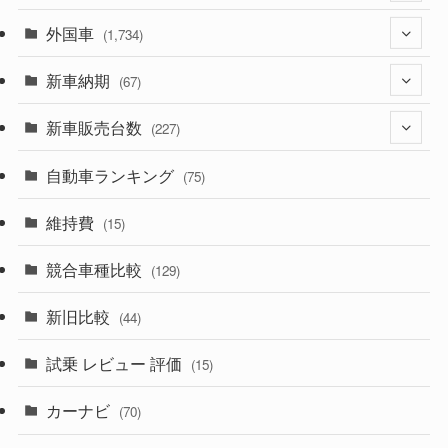
外国車
(1,321)
(1,734)
(329)
新車納期
(274)
(67)
(525)
(188)
新車販売台数
(28)
(227)
(599)
(242)
(8)
自動車ランキング
(21)
(75)
(357)
(165)
(12)
(10)
維持費
(15)
(328)
(85)
(7)
(11)
競合車種比較
(129)
(194)
(84)
(3)
(7)
新旧比較
(44)
(230)
(14)
(3)
(5)
試乗 レビュー 評価
(15)
(253)
(222)
(5)
(7)
カーナビ
(70)
(58)
(50)
(1)
(5)