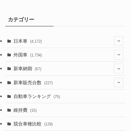
カテゴリー
日本車
(4,172)
(1,321)
外国車
(1,734)
(329)
(274)
新車納期
(67)
(525)
(188)
(28)
新車販売台数
(227)
(599)
(242)
(8)
(21)
自動車ランキング
(75)
(357)
(165)
(12)
(10)
維持費
(15)
(328)
(85)
(7)
(11)
競合車種比較
(129)
(194)
(84)