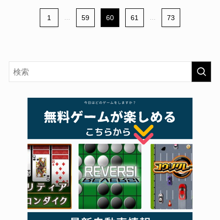
1
...
59
60
61
...
73