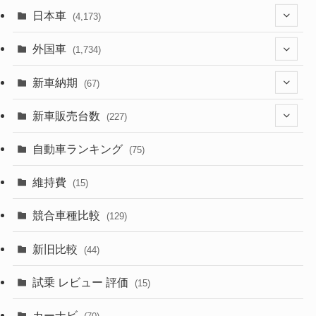
日本車
(4,173)
(1,321)
外国車
(1,734)
(329)
(274)
新車納期
(67)
(526)
(188)
(28)
新車販売台数
(227)
(599)
(242)
(8)
(21)
自動車ランキング
(75)
(357)
(165)
(12)
(10)
維持費
(15)
(328)
(85)
(7)
(11)
競合車種比較
(129)
(194)
(84)
(3)
(7)
新旧比較
(44)
(230)
(14)
(3)
(5)
試乗 レビュー 評価
(15)
(253)
(222)
(5)
(7)
カーナビ