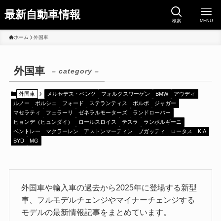
最新自動車情報
検索
MENU
ホーム
外国車
外国車
– category –
外国車
メルセデス・ベンツ
フォルクスワーゲン
BMW
アウディ
ルノー
ポルシェ
フォード
ステランティス
ボルボ
ジャガー
マセラティ
フェラーリ
ゼネラルモーターズ
ランドローバー
ヒョンデ（ヒュンダイ）
ロールスロイス
テスラ
ランボルギーニ
ベントレー
マクラーレン
アストンマーティン
ブガッティ
ロータス
KIA
BYD
MG
外国車や輸入車の過去から2025年に登場する新型
車、フルモデルチェンジやマイナーチェンジする
モデルの最新情報記事をまとめています。