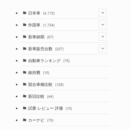
日本車
(4,172)
(1,321)
外国車
(1,734)
(329)
(274)
新車納期
(67)
(525)
(188)
(28)
新車販売台数
(227)
(599)
(242)
(8)
(21)
自動車ランキング
(75)
(357)
(165)
(12)
(10)
維持費
(15)
(328)
(85)
(7)
(11)
競合車種比較
(129)
(194)
(84)
(3)
(7)
新旧比較
(44)
(230)
(14)
(3)
(5)
試乗 レビュー 評価
(15)
(253)
(222)
(5)
(7)
カーナビ
(70)
(58)
(50)
(1)
(5)