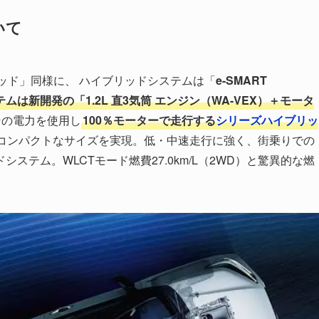
いて
ブリッド」同様に、 ハイブリッドシステムは「
e-SMART
システムは新開発の「1.2L 直3気筒 エンジン（WA-VEX）＋モータ
その電力を使用し
100％モーターで走行する
シリーズハイブリッ
コンパクトなサイズを実現。低・中速走行に強く、街乗りでの
テム。WLCTモード燃費27.0km/L（2WD）と驚異的な燃