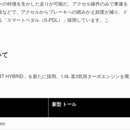
モーターの特徴を生かした走りが可能だ。アクセル操作のみで車速を
坂などで、アクセルからブレーキへの踏みかえ頻度が減り、ド
「スマートペダル（S-PDL）」採用しています。こ
いて
RT HYBRID」を新たに採用。1.0L 直3気筒ターボエンジンを廃
新型 トール
mm