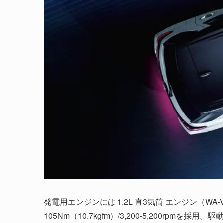
発電用エンジンには 1.2L 直3気筒 エンジン（WA-VE
105Nm（10.7kgfm）/3,200-5,200rpm