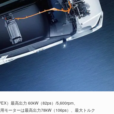
X）最高出力 60kW（82ps）/5,600rpm、
を採用。駆動用モーターは最高出力78kW（106ps）、最大トルク