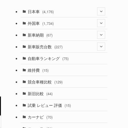
日本車
(4,176)
(1,322)
外国車
(1,734)
(330)
(274)
新車納期
(67)
(526)
(188)
(28)
新車販売台数
(227)
(600)
(242)
(8)
(21)
自動車ランキング
(75)
(357)
(165)
(12)
(10)
維持費
(15)
(328)
(85)
(7)
(11)
競合車種比較
(129)
(194)
(84)
(3)
(7)
新旧比較
(44)
(230)
(14)
(3)
(5)
試乗 レビュー 評価
(15)
(253)
(222)
(5)
(7)
カーナビ
(70)
(58)
(50)
(1)
(5)