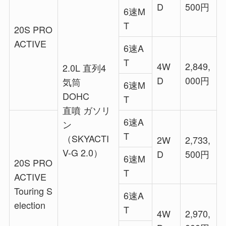
D
500円
6速M
T
20S PRO
ACTIVE
6速A
T
4W
2,849,
2.0L 直列4
D
000円
気筒
6速M
DOHC
T
直噴 ガソリ
6速A
ン
T
（SKYACTI
2W
2,733,
V-G 2.0）
D
500円
6速M
20S PRO
T
ACTIVE
Touring S
6速A
election
T
4W
2,970,