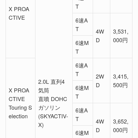
T
X PROA
CTIVE
6速A
T
4W
3,531,
D
000円
6速M
T
6速A
T
2W
3,415,
2.0L 直列4
D
500円
6速M
X PROA
気筒
T
CTIVE
直噴 DOHC
Touring S
ガソリン
6速A
election
(SKYACTIV-
T
4W
3,652,
X)
D
000円
6速M