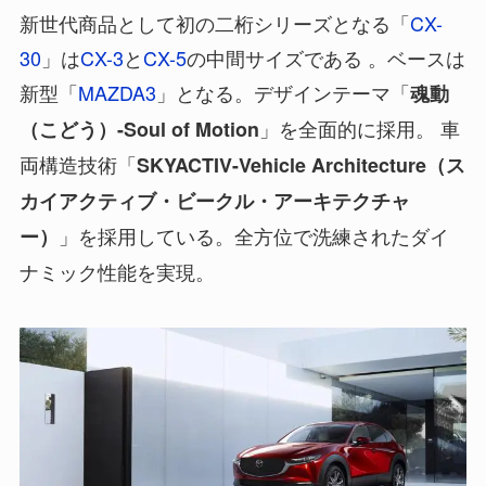
新世代商品として初の二桁シリーズとなる「
CX-
30
」は
CX-3
と
CX-5
の中間サイズである 。ベースは
新型「
MAZDA3
」となる。デザインテーマ「
魂動
」を全面的に採用。 車
（こどう）-Soul of Motion
両構造技術「
SKYACTIV-Vehicle Architecture（ス
カイアクティブ・ビークル・アーキテクチャ
」を採用している。全方位で洗練されたダイ
ー）
ナミック性能を実現。