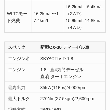
16.2km/L-15.4km/L
WLTCモー
16.2km/L〜1
（2WD）
ド燃費
7.4km/L
15.6km/L-14.8km/L
（4WD）
スペック
新型CX-30 ディーゼル車
エンジン名
SKYACTIV-D 1.8
エンジン
1.8L 直4気筒デーゼル
直噴 ターボエンジン
最高出力
85kW(116ps)/4,000rpm
最大トルク
270Nm(27.5kgm)/2,600rpm
駆動方式
2WD/4WD