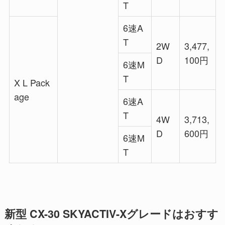
T
6速A
T
2W
3,477,
D
100円
6速M
T
X L Pack
age
6速A
T
4W
3,713,
D
600円
6速M
T
新型 CX-30 SKYACTIV-Xグレードはおすす