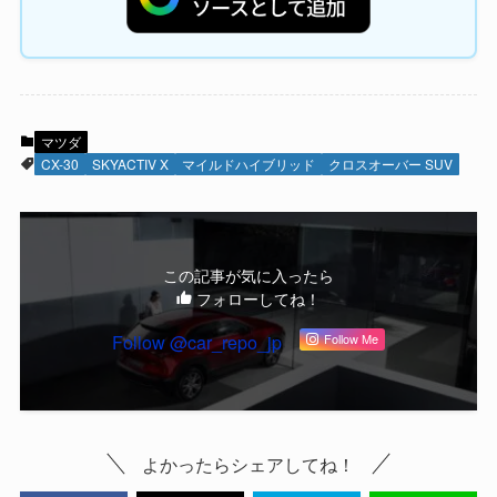
マツダ
CX-30
SKYACTIV X
マイルドハイブリッド
クロスオーバー SUV
この記事が気に入ったら
フォローしてね！
Follow @car_repo_jp
Follow Me
よかったらシェアしてね！