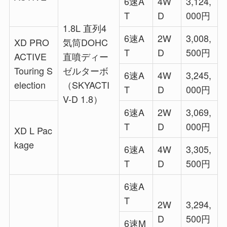
6速A
4W
3,124,
T
D
000円
1.8L 直列4
6速A
2W
3,008,
XD PRO
気筒DOHC
T
D
500円
ACTIVE
直噴ディー
Touring S
ゼルターボ
6速A
4W
3,245,
election
（SKYACTI
T
D
000円
V-D 1.8）
6速A
2W
3,069,
T
D
000円
XD L Pac
kage
6速A
4W
3,305,
T
D
500円
6速A
T
2W
3,294,
D
500円
6速M