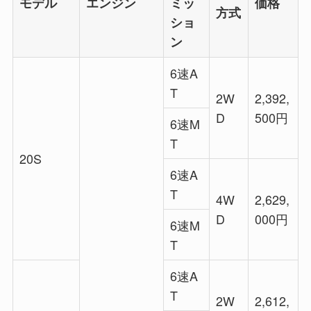
モデル
エンジン
ミッ
価格
方式
ショ
ン
6速A
T
2W
2,392,
D
500円
6速M
T
20S
6速A
T
4W
2,629,
D
000円
6速M
T
6速A
T
2W
2,612,