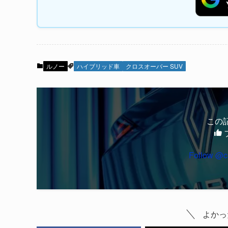
ルノー
ハイブリッド車
クロスオーバー SUV
この
Follow @c
よかっ