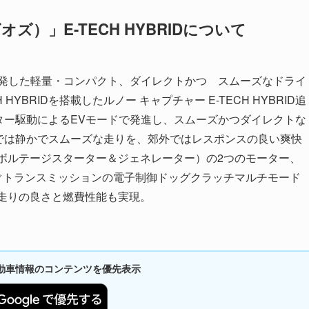
オズ）」E-TECH HYBRIDについて
開発した軽量・コンパクト、ダイレクトかつ スムーズなドライ
YBRIDを搭載したルノー キャプチャー E-TECH HYBRID追
ーター駆動によるEVモードで発進し、スムーズかつダイレクトな
市街地では静かでスムーズな走りを、郊外ではレスポンスの良い爽快
イボルテージスターター＆ジェネレーター）の2つのモーター、
を繋ぐトランスミッションの電子制御ドッグクラッチマルチモード
走りの良さと燃費性能も実現。
新自動車情報のコンテンツを優先表示