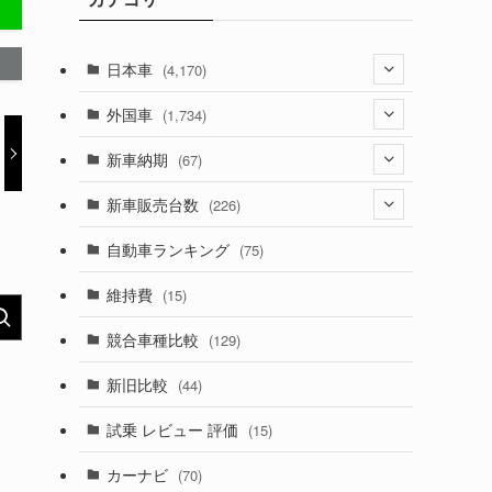
日本車
(4,170)
(1,320)
外国車
(1,734)
(329)
(274)
新車納期
(67)
(525)
(188)
(28)
新車販売台数
(226)
(599)
(242)
(8)
(21)
自動車ランキング
(75)
(356)
(165)
(12)
(10)
維持費
(15)
(328)
(85)
(7)
(11)
競合車種比較
(129)
(194)
(84)
(3)
(7)
新旧比較
(44)
(230)
(14)
(3)
(5)
試乗 レビュー 評価
(15)
(253)
(222)
(5)
(7)
カーナビ
(70)
(58)
(50)