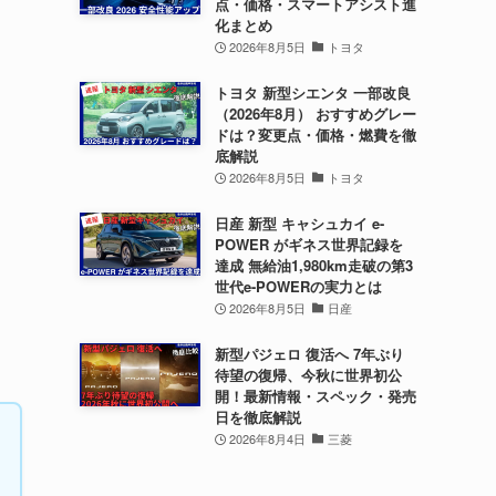
点・価格・スマートアシスト進
化まとめ
2026年8月5日
トヨタ
トヨタ 新型シエンタ 一部改良
（2026年8月） おすすめグレー
ドは？変更点・価格・燃費を徹
底解説
2026年8月5日
トヨタ
日産 新型 キャシュカイ e-
POWER がギネス世界記録を
達成 無給油1,980km走破の第3
世代e-POWERの実力とは
2026年8月5日
日産
新型パジェロ 復活へ 7年ぶり
待望の復帰、今秋に世界初公
開！最新情報・スペック・発売
日を徹底解説
2026年8月4日
三菱