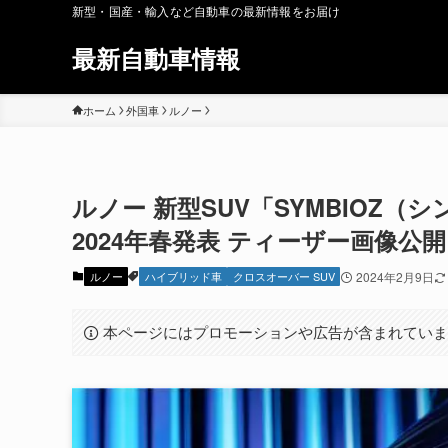
新型・国産・輸入など自動車の最新情報をお届け
最新自動車情報
ホーム
外国車
ルノー
ルノー 新型SUV「SYMBIOZ（シ
2024年春発表 ティーザー画像公開
ルノー
ハイブリッド車
クロスオーバー SUV
2024年2月9日
本ページにはプロモーションや広告が含まれてい