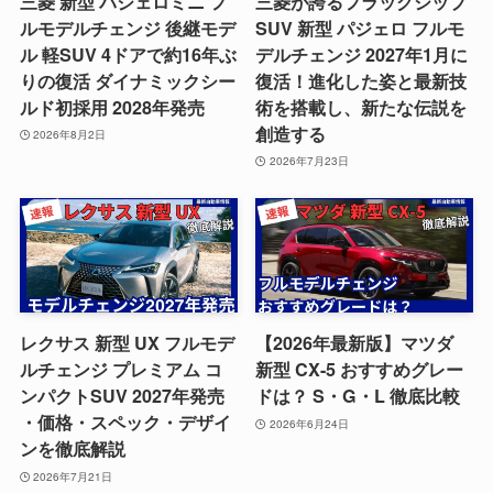
三菱 新型 パジェロミニ フ
三菱が誇るフラッグシップ
ルモデルチェンジ 後継モデ
SUV 新型 パジェロ フルモ
ル 軽SUV 4ドアで約16年ぶ
デルチェンジ 2027年1月に
りの復活 ダイナミックシー
復活！進化した姿と最新技
ルド初採用 2028年発売
術を搭載し、新たな伝説を
創造する
2026年8月2日
2026年7月23日
レクサス 新型 UX フルモデ
【2026年最新版】マツダ
ルチェンジ プレミアム コ
新型 CX-5 おすすめグレー
ンパクトSUV 2027年発売
ドは？ S・G・L 徹底比較
・価格・スペック・デザイ
2026年6月24日
ンを徹底解説
2026年7月21日