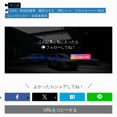
マツダ
CX-5
特別仕様車
限定モデル
3列シート
クロスオーバー SUV
コンパクトカー
日本未発売
この記事が気に入ったら
フォローしてね！
Follow @car_repo_jp
Follow Me
よかったらシェアしてね！
URLをコピーする