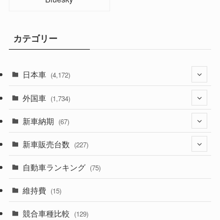
カテゴリー
日本車
(4,172)
外国車
(1,321)
(1,734)
(329)
新車納期
(274)
(67)
(525)
(188)
新車販売台数
(28)
(227)
(599)
(242)
(8)
自動車ランキング
(21)
(75)
(357)
(165)
(12)
(10)
維持費
(15)
(328)
(85)
(7)
(11)
競合車種比較
(129)