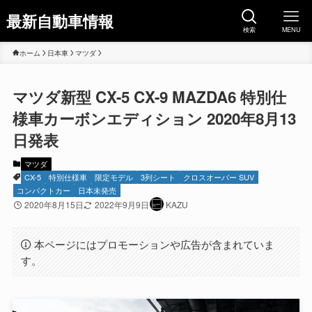
最新自動車情報
検索
MENU
ホーム
日本車
マツダ
マツダ新型 CX-5 CX-9 MAZDA6 特別仕
様車カーボンエディション 2020年8月13
日発表
マツダ
CX-5
特別仕様車
限定モデル
3列シート
クロスオーバー SUV
コンパクトカー
日本未発売
2020年8月15日
2022年9月9日
KAZU
本ページにはプロモーションや広告が含まれていま
す。