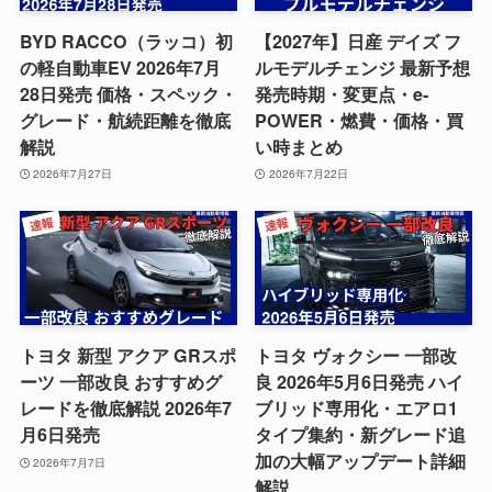
BYD RACCO（ラッコ）初
【2027年】日産 デイズ フ
の軽自動車EV 2026年7月
ルモデルチェンジ 最新予想
28日発売 価格・スペック・
発売時期・変更点・e-
グレード・航続距離を徹底
POWER・燃費・価格・買
解説
い時まとめ
2026年7月27日
2026年7月22日
トヨタ 新型 アクア GRスポ
トヨタ ヴォクシー 一部改
ーツ 一部改良 おすすめグ
良 2026年5月6日発売 ハイ
レードを徹底解説 2026年7
ブリッド専用化・エアロ1
月6日発売
タイプ集約・新グレード追
加の大幅アップデート詳細
2026年7月7日
解説