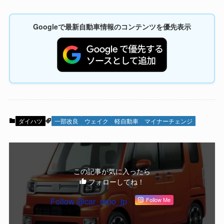
Googleで最新自動車情報のコンテンツを優先表示
ダイハツ
一部改良
ウェイク
軽自動車
マイナーチェンジ
この記事が気に入ったら
フォローしてね！
Follow @car_repo_jp
Follow Me