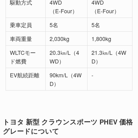
駆動方式
4WD
4WD
（E-Four）
（E-Four）
乗車定員
5名
5名
車両重量
2,030kg
1,800kg
WLTCモー
20.3㎞/L（4
21.3㎞/L（4W
ド燃費
WD）
D）
EV航続距離
90km/L（4W
-
D）
トヨタ 新型 クラウンスポーツ PHEV 価格
グレードについて