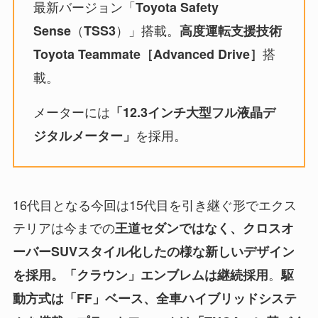
最新バージョン「
Toyota Safety
（
）」搭載。
Sense
TSS3
高度運転支援技術
搭
Toyota Teammate［Advanced Drive］
載。
メーターには
「12.3インチ大型フル液晶デ
を採用。
ジタルメーター」
16代目となる今回は15代目を引き継ぐ形でエクス
テリアは今までの
王道セダンではなく、クロスオ
ーバー
SUVスタイル
化したの様な新しいデザイン
。
を採用。「クラウン」エンブレムは継続採用
駆
動方式は「FF」ベース、全車ハイブリッドシステ