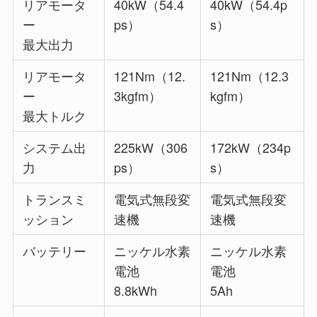
リアモータ
40kW（54.4
40kW（54.4p
ー
ps）
s）
最大出力
リアモータ
121Nm（12.
121Nm（12.3
ー
3kgfm）
kgfm）
最大トルク
システム出
225kW（306
172kW（234p
力
ps）
s）
トランスミ
電気式無段変
電気式無段変
ッション
速機
速機
バッテリー
ニッケル水素
ニッケル水素
電池
電池
8.8kWh
5Ah