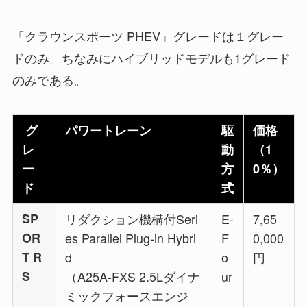
「クラウンスポーツ PHEV」グレードは１グレー
ドのみ。ちなみにハイブリッドモデルも1グレード
のみである。
グ
パワートレーン
駆
価格
レ
動
（1
ー
方
0％）
ド
式
SP
リダクション機構付Seri
E-
7,65
OR
es Parallel Plug-in Hybri
F
0,000
T R
d
o
円
S
（A25A-FXS 2.5Lダイナ
ur
ミックフォースエンジ