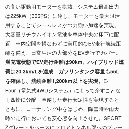
の高い駆動用モーターを搭載。システム最高出力
は225kW（306PS）に達し、モーターを最大限活
用することでシームレスかつ力強い加速を実現。
大容量リチウムイオン電池を車体中央の床下に配
置。車内空間を損なわずに実用的なEV走行航続距
離を備え、日常生活の大部分をEV走行でカバー。
満充電状態でEV走行距離は90km、ハイブリッド燃
。
費は20.3km/Lを達成
ガソリンタンク容量も55L
E-
を確保し、航続距離1,200km以上を実現。
Four（電気式4WDシステム）によって余すことな
く四輪に分配。卓越した走行安定性を実現すると
ともに、コーナリング中をはじめ、降雪時や雨天
時の走行においても安心感を向上させた。SPORT
Zグレードをベースにフロアトンネル部へのブレー