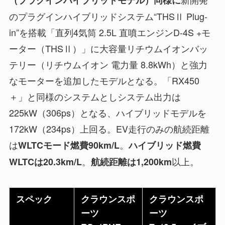
のプラグインハイブリッドシステム“THSⅡ Plug-
in”を搭載「直列4気筒 2.5L 直噴エンジンD-4S +モ
ーター（THSⅡ）」に大容量リチウムイオンバッ
テリー（リチウムイオン 電力量 8.8kWh）と強力
なモーターを追加したモデルとなる。「RX450
＋」と同様のシステムとしシステム出力は
225kW（306ps）となる、ハイブリッドモデルを
172kW（234ps）上回る。EV走行のみの航続距離
は
。
WLTCモード燃費90km/L
ハイブリッド燃費
。
以上。
WLTCは20.3km/L
航続距離は1,200km
スペック
クラウンスポ
クラウンスポ
ーツ
ーツ