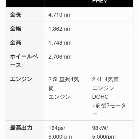
PHEV
全長
4,710mm
全幅
1,862mm
全高
1,748mm
ホイールベ
2,706mm
ース
エンジン
2.5L直列4気
2.4L 4気筒
筒
エンジン
エンジン
DOHC
+前後2モータ
ー
最高出力
184ps/
98kW/
6,000rpm
5,000rpm