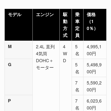
モデル
エンジン
駆
乗
価格
動
車
（1
方
定
0％）
式
員
M
2.4L 直列
4
5
4,995,1
4気筒
W
名
00円
DOHC＋
D
G
5
5,498,9
モーター
名
00円
7
5,590,2
名
00円
P
7
6,023,6
名
00円