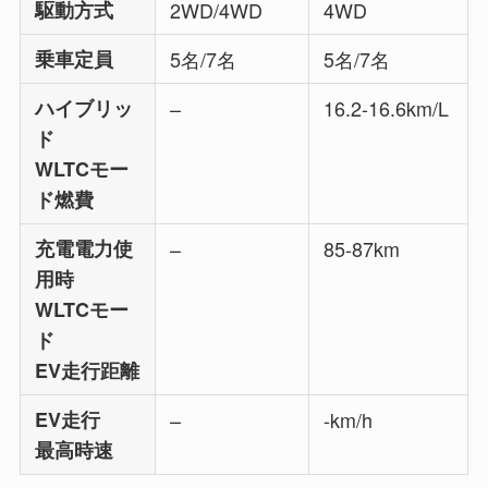
駆動方式
2WD/4WD
4WD
乗車定員
5名/7名
5名/7名
ハイブリッ
–
16.2-
16.6
km/L
ド
WLTCモー
ド燃費
充電電力使
–
85-
87
km
用時
WLTCモー
ド
EV走行距離
EV走行
–
-km/h
最高時速