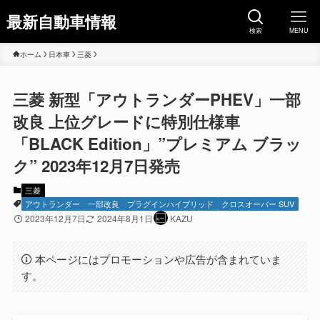
最新自動車情報
検索
MENU
ホーム
日本車
三菱
三菱 新型「アウトランダーPHEV」一部
改良 上位グレードに特別仕様車
「BLACK Edition」”プレミアム ブラッ
ク” 2023年12月7日発売
三菱
アウトランダー
一部改良
プラグインハイブリッド
クロスオーバー SUV
2023年12月7日
2024年8月1日
KAZU
本ページにはプロモーションや広告が含まれていま
す。