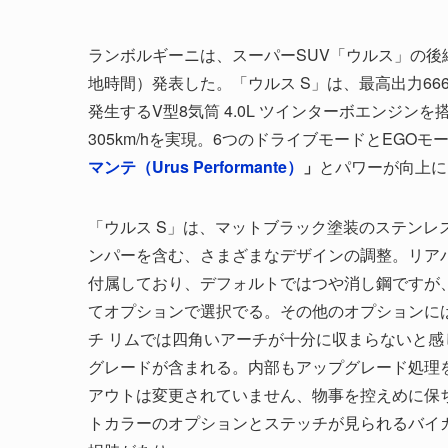
ランボルギーニは、スーパーSUV「ウルス」の後継
地時間）発表した。「ウルス S」は、最高出力666CV（4
発生するV型8気筒 4.0L ツインターボエンジンを搭
305km/hを実現。6つのドライブモードとEGO
マンテ（Urus Performante）
」
とパワーが向上によ
「ウルス S」は、マットブラック塗装のステン
ンパーを含む、さまざまなデザインの調整。リア
付属しており、デフォルトではつや消し鋼ですが
てオプションで選択でる。その他のオプションには
チ リムでは四角いアーチが十分に収まらないと感じ
グレードが含まれる。内部もアップグレード処理
アウトは変更されていません、物事を控えめに保ちたい
トカラーのオプションとステッチが見られるバイ