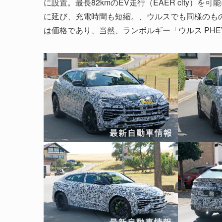
に設置。最長82kmのEV走行（EAER city）
に延び、充電時間も短縮。、ウルスでも同様のも
は価格であり、当然、ランボルギー「ウルス PH