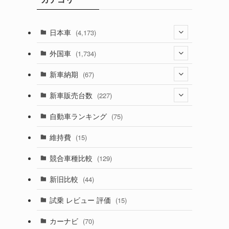
日本車
(4,173)
(1,321)
外国車
(1,734)
(329)
(274)
新車納期
(67)
(526)
(188)
(28)
新車販売台数
(227)
(599)
(242)
(8)
(21)
自動車ランキング
(75)
(357)
(165)
(12)
(10)
維持費
(15)
(328)
(85)
(7)
(11)
競合車種比較
(129)
(194)
(84)
(3)
(7)
新旧比較
(44)
(230)
(14)
(3)
(5)
試乗 レビュー 評価
(15)
(253)
(222)
(5)
(7)
カーナビ
(70)
(58)
(50)