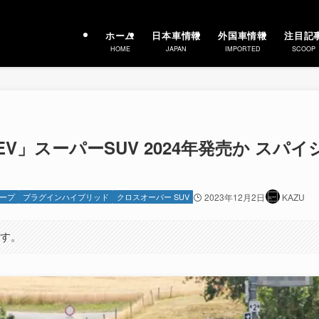
ホーム
日本車情報
外国車情報
注目記
HOME
JAPAN
IMPORTED
SCOOP
V」スーパーSUV 2024年発売か スパイ
ープ
プラグインハイブリッド
クロスオーバー SUV
2023年12月2日
KAZU
ます。