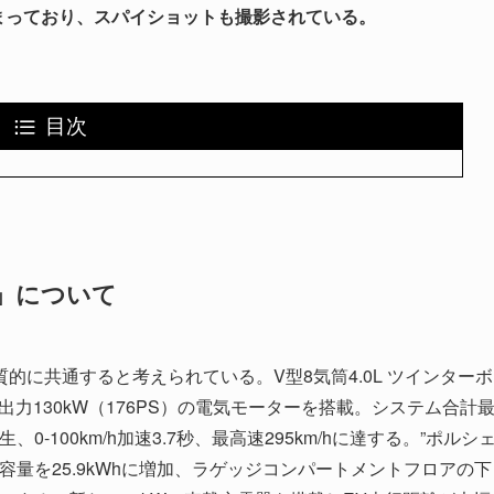
まっており、スパイショットも撮影されている。
目次
V」について
質的に共通すると考えられている。V型8気筒4.0L ツインターボ
に、最高出力130kW（176PS）の電気モーターを搭載。システム合計
、0-100km/h加速3.7秒、最高速295km/hに達する。”ポルシ
容量を25.9kWhに増加、ラゲッジコンパートメントフロアの下