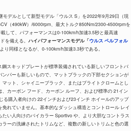
モデルとして新型モデル「ウルス S」を2022年9月29日（現
90kW）/6000rpm、最大トルク850Nm/2300-4500rpmを
載して、パフォーマンスは0-100km/h加速3.5秒と最高速
モードを備える。
ハイパフォーマンスモデル「
ウルス ペルフォル
り同様となるが、0-100km/h加速3.3秒である。
レス鋼スキッドプレートが標準装備されている新しいフロントバ
バンパーも新しいもので、マットブラックの下部セクションが
、マット、シャイニーブラック、またはブライトクロームとし
、カーボン フード、カーボン ルーフ、および標準の 21イン
る購入者向けの 22インチおよび23インチ ホイールのアップ
を免れていません。基本的なダッシュ構造とコントロール レイ
人向けのバイカラー Sportivo や、より大胆なコントラス
カラーの洗練されたトリムなど、複数の新しいトリムと色の選