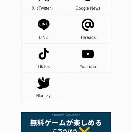
X（Twitter）
Google News
LINE
Threads
TikTok
YouTube
Bluesky
最
ェ