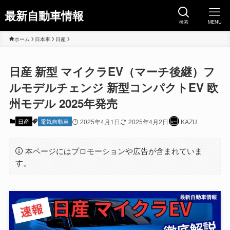
最新自動車情報
検索
MENU
ホーム
日本車
日産
日産 新型 マイクラEV（マーチ後継）フ
ルモデルチェンジ 新型コンパクトEV 欧
州モデル 2025年発売
日産
電気自動車
2025年4月1日
2025年4月2日
KAZU
本ページにはプロモーションや広告が含まれていま
す。