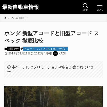
最新自動車情報
検索
MENU
ホーム
新旧比較
ホンダ 新型アコードと旧型アコード ス
ペック 徹底比較
新旧比較
アコード
ハイブリッド車
セダン
2019年12月11日
2022年4月6日
KAZU
本ページにはプロモーションや広告が含まれていま
す。