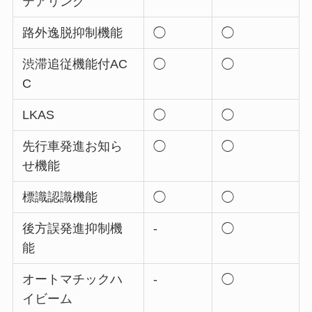
テアリング
路外逸脱抑制機能
◯
◯
渋滞追従機能付AC
◯
◯
C
LKAS
◯
◯
先行車発進お知ら
◯
◯
せ機能
標識認識機能
◯
◯
後方誤発進抑制機
-
◯
能
オートマチックハ
-
◯
イビーム