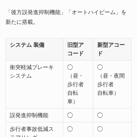
「後方誤発進抑制機能」「オートハイビーム」を
新たに搭載。
システム 装備
旧型ア
新型アコー
コード
ド
衝突軽減ブレーキ
◯
◯
システム
（昼・
（昼・夜間
歩行者
歩行者
自転
自転車）
車）
誤発進抑制機能
◯
◯
歩行者事故低減ス
◯
◯