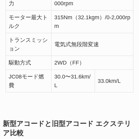
力
000rpm
モーター最大ト
315Nm（32.1kgm）/0-2,000rp
ルク
m
トランスミッシ
電気式無段階変速
ョン
駆動方式
2WD（FF）
JC08モード燃
30.0〜31.6km/
33.0km/L
費
L
新型アコードと旧型アコード エクステリ
ア比較