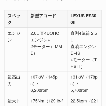
スペッ
新型アコード
LEXUS ES30
ク
0h
エンジ
2.0L 直4DOHC
直列4気筒 2.5
ン
エンジン+
L
2モーター (i-MM
直噴エンジン
D)
D-4S
+モーター（T
HSⅡ）
最高出
107kW（145p
131kW（178p
力
s）/
s）/
6,200rpm
5,700rpm
最大ト
175Nm（129 lb-f
22.5kgm（221