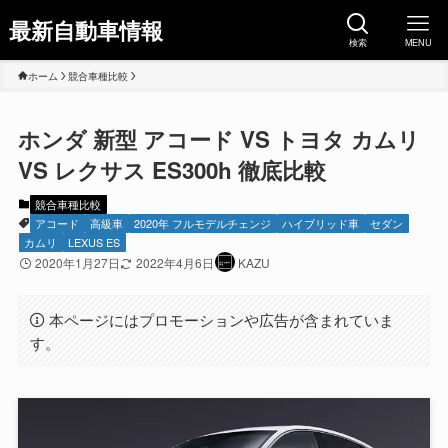
最新自動車情報
検索
MENU
ホーム
競合車種比較
ホンダ 新型 アコード VS トヨタ カムリ
VS レクサス ES300h 徹底比較
競合車種比較
アコード
高級車
2020年 フルモデルチェンジ
ハイブリッド車
セダン
カムリ
LEXUS ES
2020年1月27日
2022年4月6日
KAZU
本ページにはプロモーションや広告が含まれていま
す。