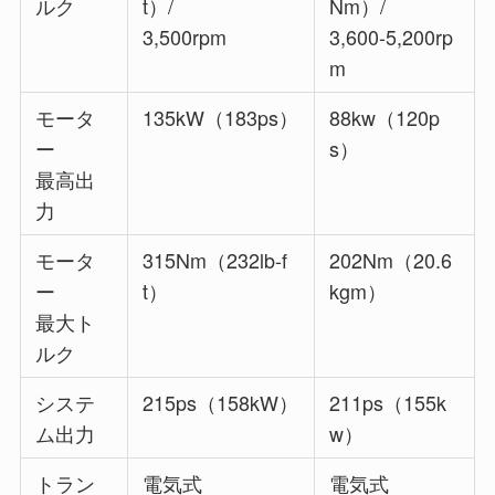
ルク
t）/
Nm）/
3,500rpm
3,600-5,200rp
m
モータ
135kW（183ps）
88kw（120p
ー
s）
最高出
力
モータ
315Nm（232lb-f
202Nm（20.6
ー
t）
kgm）
最大ト
ルク
システ
215ps（158kW）
211ps（155k
ム出力
w）
トラン
電気式
電気式