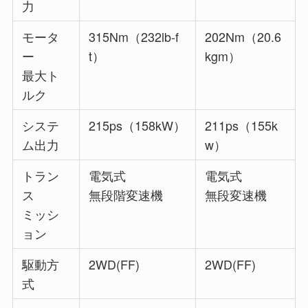
力
モータ
315Nm（232lb-f
202Nm（20.6
ー
t）
kgm）
最大ト
ルク
システ
215ps（158kW）
211ps（155k
ム出力
w）
トラン
電気式
電気式
ス
無段階変速機
無段変速機
ミッシ
ョン
駆動方
2WD(FF)
2WD(FF)
式