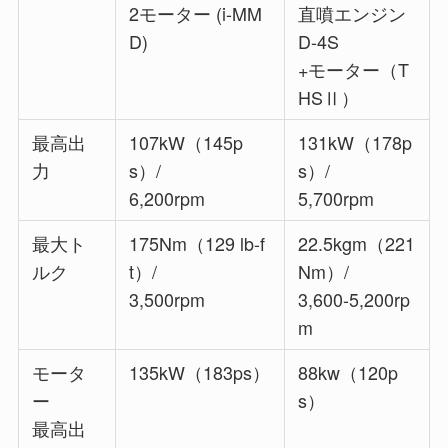
2モーター (i-MM
直噴エンジン
D)
D-4S
+モーター（T
HSⅡ）
最高出
107kW（145p
131kW（178p
力
s）/
s）/
6,200rpm
5,700rpm
最大ト
175Nm（129 lb-f
22.5kgm（221
ルク
t）/
Nm）/
3,500rpm
3,600-5,200rp
m
モータ
135kW（183ps）
88kw（120p
ー
s）
最高出