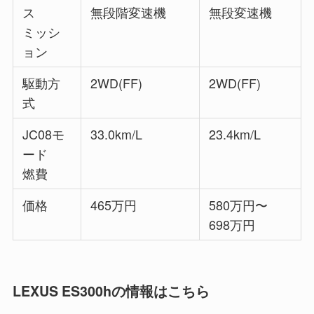
ス
無段階変速機
無段変速機
ミッシ
ョン
駆動方
2WD(FF)
2WD(FF)
式
JC08モ
33.0km/L
23.4km/L
ード
燃費
価格
465万円
580万円〜
698万円
LEXUS ES300hの情報はこちら