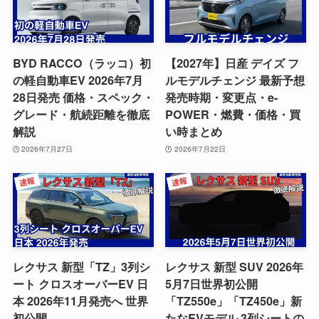
BYD RACCO（ラッコ）初
【2027年】日産 デイズ フ
の軽自動車EV 2026年7月
ルモデルチェンジ 最新予想
28日発売 価格・スペック・
発売時期・変更点・e-
グレード・航続距離を徹底
POWER・燃費・価格・買
解説
い時まとめ
2026年7月27日
2026年7月22日
レクサス 新型「TZ」3列シ
レクサス 新型 SUV 2026年
ート クロスオーバーEV 日
5月7日世界初公開
本 2026年11月発売へ 世界
「TZ550e」「TZ450e」新
初公開
たなEVモデル 3列シートの