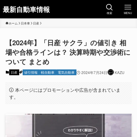
最新自動車情報
検索
MENU
ホーム
日本車
日産
【2024年】「日産 サクラ」の値引き 相
場や合格ラインは？ 決算時期や交渉術に
ついて まとめ
日産
値引情報
軽自動車
電気自動車
2024年7月24日
KAZU
本ページにはプロモーションや広告が含まれていま
す。