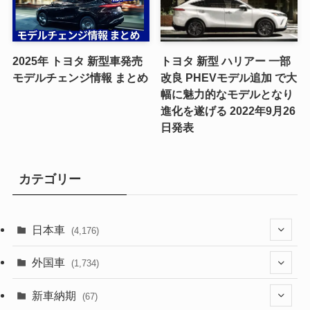
2025年 トヨタ 新型車発売
トヨタ 新型 ハリアー 一部
モデルチェンジ情報 まとめ
改良 PHEVモデル追加 で大
幅に魅力的なモデルとなり
進化を遂げる 2022年9月26
日発表
カテゴリー
日本車
(4,176)
(1,322)
外国車
(1,734)
(330)
(274)
新車納期
(67)