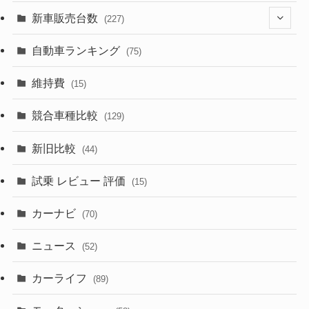
(526)
(188)
(28)
新車販売台数
(227)
(600)
(242)
(8)
(21)
自動車ランキング
(75)
(357)
(165)
(12)
(10)
維持費
(15)
(328)
(85)
(7)
(11)
競合車種比較
(129)
(194)
(84)
(3)
(7)
新旧比較
(44)
(230)
(14)
(3)
(5)
試乗 レビュー 評価
(15)
(253)
(222)
(5)
(7)
カーナビ
(70)
(58)
(50)
(1)
(5)
ニュース
(52)
(43)
(28)
(8)
カーライフ
(27)
(6)
(89)
(1)
(9)
(26)