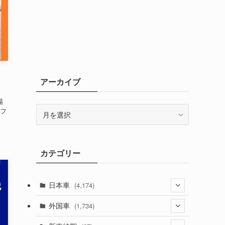
ら
アーカイブ
場
ア
フ
ー
カ
イ
カテゴリー
ブ
日本車
(4,174)
(1,321)
外国車
(1,734)
(329)