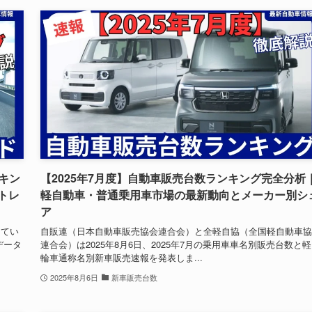
ンキン
【2025年7月度】自動車販売台数ランキング完全分析
トレ
軽自動車・普通乗用車市場の最新動向とメーカー別シ
ア
えてい
自販連（日本自動車販売協会連合会）と全軽自協（全国軽自動車協
データ
連合会）は2025年8月6日、2025年7月の乗用車車名別販売台数と
輪車通称名別新車販売速報を発表しま...
2025年8月6日
新車販売台数