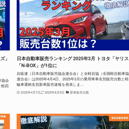
イズ」
日本自動車販売ランキング 2025年3月 トヨタ「ヤリ
「N-BOX」が1位に
自販連（日本自動車販売協会連合会）と全軽自協（全国軽自動車協
連合会）は2025年4月4日、2025年3月の乗用車車名別販売台数と
車協会
輪車通称名別新車販売速報を発表しま...
と軽四
2025年4月7日
2025年6月5日
新車販売台数