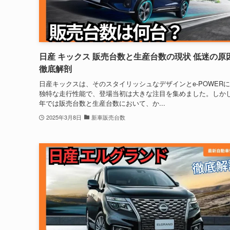
日産 キックス 販売台数と生産台数の現状 低迷の原
徹底解剖
日産キックスは、そのスタイリッシュなデザインとe-POWER
独特な走行性能で、登場当初は大きな注目を集めました。しか
年では販売台数と生産台数において、か...
2025年3月8日
新車販売台数