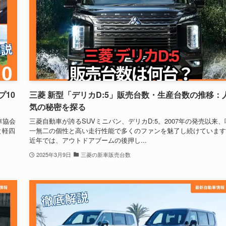
プ10
三菱 新型「デリカD:5」販売台数・生産台数の推移：
気の秘密を探る
車協会
三菱自動車が誇るSUVミニバン、デリカD:5。2007年の発売以来、
と軽四
一無二の個性と高い走行性能で多くのファンを魅了し続けています
近年では、アウトドアブームの後押し...
2025年3月9日
三菱の新車販売台数