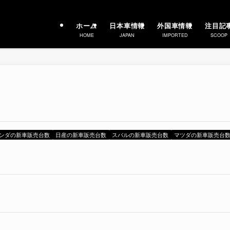
ホーム
日本車情報
外国車情報
注目記
HOME
JAPAN
IMPORTED
SCOOP
ンダの新車販売台数
日産の新車販売台数
スバルの新車販売台数
マツダの新車販売台