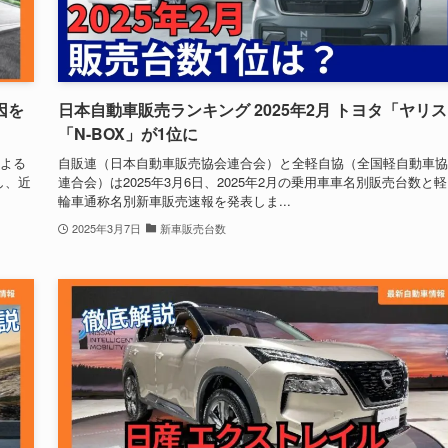
因を
日本自動車販売ランキング 2025年2月 トヨタ「ヤリ
「N-BOX」が1位に
による
自販連（日本自動車販売協会連合会）と全軽自協（全国軽自動車協
し、近
連合会）は2025年3月6日、2025年2月の乗用車車名別販売台数と
輪車通称名別新車販売速報を発表しま...
2025年3月7日
新車販売台数