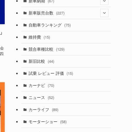
(274)
新車納期
(67)
(526)
(188)
(28)
新車販売台数
(227)
(600)
(242)
(8)
(21)
自動車ランキング
(75)
ス」
(357)
(165)
(12)
(10)
維持費
(15)
(328)
(85)
(7)
(11)
会
競合車種比較
(129)
軽四
(194)
(84)
(3)
(7)
新旧比較
(44)
(230)
(14)
(3)
(5)
試乗 レビュー 評価
(15)
(253)
(222)
(5)
(7)
カーナビ
(70)
(58)
(50)
(1)
(5)
ニュース
(52)
(43)
(28)
(8)
カーライフ
(89)
(27)
(6)
(1)
モーターショー
(58)
(9)
(26)