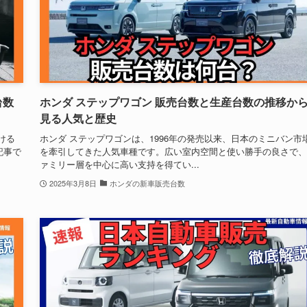
台数
ホンダ ステップワゴン 販売台数と生産台数の推移か
見る人気と歴史
ける
ホンダ ステップワゴンは、1996年の発売以来、日本のミニバン市
記事で
を牽引してきた人気車種です。広い室内空間と使い勝手の良さで、
ァミリー層を中心に高い支持を得てい...
2025年3月8日
ホンダの新車販売台数