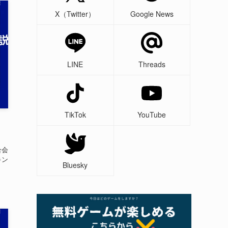
X（Twitter）
Google News
LINE
Threads
TikTok
YouTube
リ
合会
キン
Bluesky