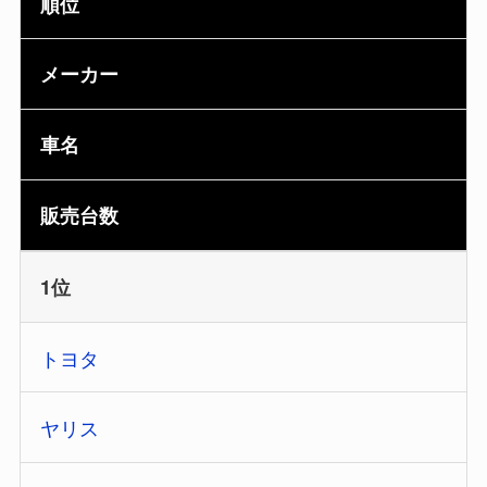
順位
メーカー
車名
販売台数
1位
トヨタ
ヤリス