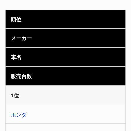
順位
メーカー
車名
販売台数
1位
ホンダ