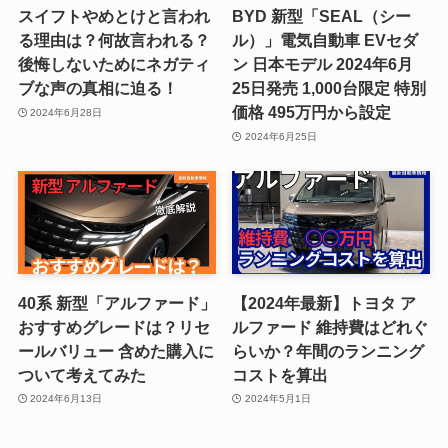
スイフトやめとけと言われ
BYD 新型「SEAL（シー
る理由は？何故言われる？
ル）」電気自動車 EVセダ
後悔しないためにネガティ
ン 日本モデル 2024年6月
ブな声の真相に迫る！
25日発売 1,000台限定 特別
価格 495万円から設定
2024年6月28日
2024年6月25日
40系 新型「アルファード」
【2024年最新】トヨタ ア
おすすめグレードは？リセ
ルファード 維持費はどれぐ
ールバリュー 含めた購入に
らいか？年間のランニング
ついて考えてみた
コストを算出
2024年6月13日
2024年5月1日