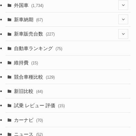
(1,321)
外国車
(1,734)
(329)
(274)
新車納期
(67)
(526)
(188)
(28)
新車販売台数
(227)
(600)
(242)
(8)
(21)
自動車ランキング
(75)
(357)
(165)
(12)
(10)
維持費
(15)
(328)
(85)
(7)
(11)
競合車種比較
(129)
(194)
(84)
(3)
(7)
新旧比較
(44)
(230)
(14)
(3)
(5)
試乗 レビュー 評価
(15)
(253)
(222)
(5)
(7)
カーナビ
(70)
(58)
(50)
(1)
(5)
ニュース
(52)
(43)
(28)