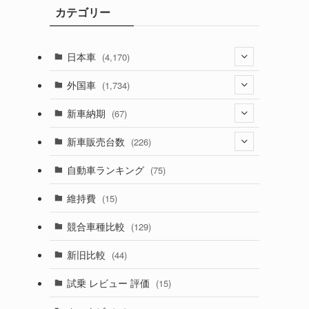
カテゴリー
ブ
日本車
(4,170)
(1,320)
外国車
(1,734)
(329)
(274)
新車納期
(67)
(525)
(188)
(28)
新車販売台数
(226)
(599)
(242)
(8)
(21)
自動車ランキング
(75)
(356)
(165)
(12)
(10)
維持費
(15)
(328)
(85)
(7)
(11)
競合車種比較
(129)
(194)
(84)
(3)
(7)
新旧比較
(44)
(230)
(14)
(3)
(5)
試乗 レビュー 評価
(15)
(253)
(222)
(5)
(7)