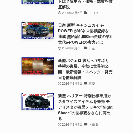
ドは？変更点・価格・燃費を徹
底解説
2026年8月5日
トヨタ
日産 新型 キャシュカイ e-
POWER がギネス世界記録を
達成 無給油1,980km走破の第3
世代e-POWERの実力とは
2026年8月5日
日産
新型パジェロ 復活へ 7年ぶり
待望の復帰、今秋に世界初公
開！最新情報・スペック・発売
日を徹底解説
2026年8月4日
三菱
新型 ハリアー 特別仕様車用カ
スタマイズアイテムを発売 モ
デリスタが漆黒メッキで"Night
Shade"の世界観をさらに高め
る
2026年8月4日
トヨタ