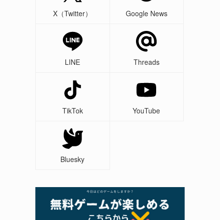
X（Twitter）
Google News
LINE
Threads
TikTok
YouTube
Bluesky
効