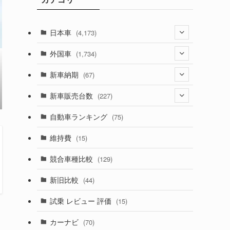
日本車
(4,173)
(1,321)
外国車
(1,734)
(329)
(274)
新車納期
(67)
(526)
(188)
(28)
新車販売台数
(227)
(599)
(242)
(8)
(21)
自動車ランキング
(75)
(357)
(165)
(12)
(10)
維持費
(15)
(328)
(85)
(7)
(11)
競合車種比較
(129)
(194)
(84)
(3)
(7)
新旧比較
(44)
(230)
(14)
(3)
(5)
試乗 レビュー 評価
(15)
(253)
(222)
(5)
(7)
カーナビ
(70)
(58)
(50)