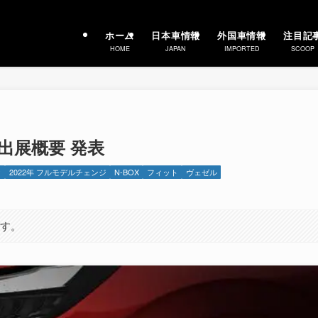
ホーム
日本車情報
外国車情報
注目記
HOME
JAPAN
IMPORTED
SCOOP
出展概要 発表
ク
2022年 フルモデルチェンジ
N-BOX
フィット
ヴェゼル
ます。