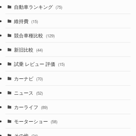
(599)
(242)
(8)
自動車ランキング
(21)
(75)
(357)
(165)
(12)
(10)
維持費
(15)
(328)
(85)
(7)
(11)
競合車種比較
(129)
(194)
(84)
(3)
(7)
新旧比較
(44)
(230)
(14)
(3)
(5)
試乗 レビュー 評価
(15)
(253)
(222)
(5)
(7)
カーナビ
(70)
(58)
(50)
(1)
(5)
ニュース
(52)
(43)
(28)
(8)
カーライフ
(27)
(6)
(89)
(1)
(9)
(26)
モーターショー
(58)
(15)
(57)
その他
(24)