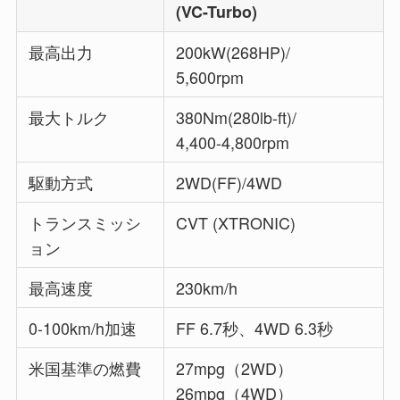
(VC-Turbo)
最高出力
200kW(268HP)/
5,600rpm
最大トルク
380Nm(280lb-ft)/
4,400-4,800rpm
駆動方式
2WD(FF)/4WD
トランスミッシ
CVT (XTRONIC)
ョン
最高速度
230km/h
0-100km/h加速
FF 6.7秒、4WD 6.3秒
米国基準の燃費
27mpg（2WD）
26mpg（4WD）