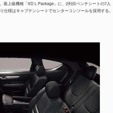
最上級機種「XD L Package」に、2列目ベンチシートの7人
人乗り仕様はキャプテンシートでセンターコンソールを採用する。