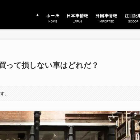
ホーム
日本車情報
外国車情報
注目記
HOME
JAPAN
IMPORTED
SCOOP
め 買って損しない車はどれだ？
ます。