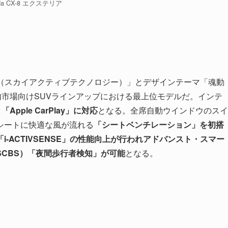
da CX-8 エクステリア
LOGY（スカイアクティブテクノロジー）」とデザインテーマ「魂動
採用。国内市場向けSUVラインアップにおける最上位モデルだ。インテ
と「Apple CarPlay」に対応
となる。全席自動ウインドウのスイ
シートに快適な風が流れる
「シートベンチレーション」を初搭
i-ACTIVSENSE」の性能向上が行われアドバンスト・スマー
CBS）「夜間歩行者検知」が可能
となる。