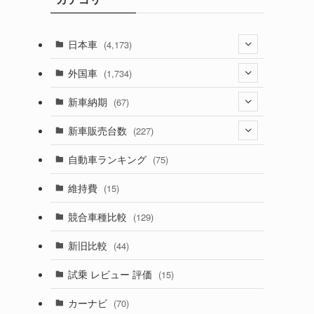
日本車
(4,173)
(1,321)
外国車
(1,734)
(329)
(274)
新車納期
(67)
(526)
(188)
(28)
新車販売台数
(227)
(599)
(242)
(8)
(21)
自動車ランキング
(75)
(357)
(165)
(12)
(10)
維持費
(15)
(328)
(85)
(7)
(11)
競合車種比較
(129)
(194)
(84)
(3)
(7)
新旧比較
(44)
(230)
(14)
(3)
(5)
試乗 レビュー 評価
(15)
(253)
(222)
(5)
(7)
カーナビ
(70)
(58)
(50)