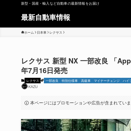
新型・国産・輸入など自動車の最新情報をお届け
最新自動車情報
ホーム
日本車
レクサス
レクサス 新型 NX 一部改良 「Apple 
年7月16日発売
レクサス
一部改良
特別仕様車
高級車
マイナーチェンジ
ハイ
KAZU
本ページにはプロモーションや広告が含まれてい