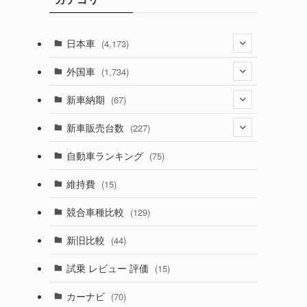
日本車
(4,173)
(1,321)
外国車
(1,734)
(329)
(274)
新車納期
(67)
(526)
(188)
(28)
新車販売台数
(227)
(599)
(242)
(8)
(21)
自動車ランキング
(75)
(357)
(165)
(12)
(10)
維持費
(15)
(328)
(85)
(7)
(11)
競合車種比較
(129)
(194)
(84)
(3)
(7)
新旧比較
(44)
(230)
(14)
(3)
(5)
試乗 レビュー 評価
(15)
(253)
(222)
(5)
(7)
カーナビ
(70)
(58)
(50)