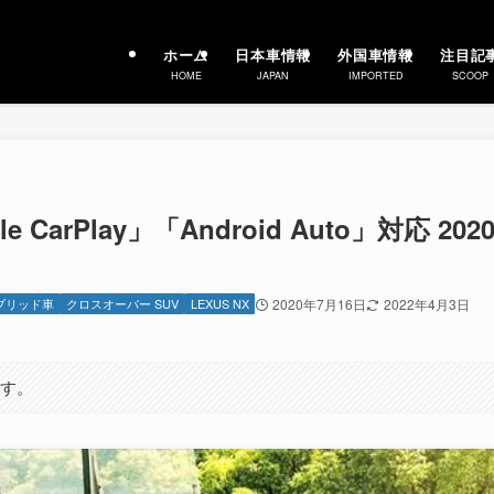
ホーム
日本車情報
外国車情報
注目記
HOME
JAPAN
IMPORTED
SCOOP
CarPlay」「Android Auto」対応 202
ブリッド車
クロスオーバー SUV
LEXUS NX
2020年7月16日
2022年4月3日
ます。