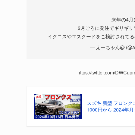
来年の4月
2月ごろに発注でギリギリ
イグニスやエスクードをご検討されてる
— えーちゃん@ (@a9u
https://twitter.com/DWCu
スズキ 新型 フロン
1000円から 2024年月10