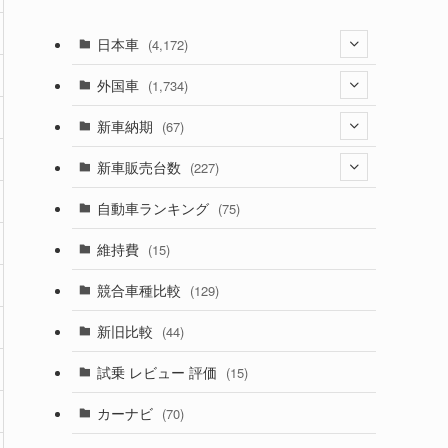
日本車
(4,172)
(1,321)
外国車
(1,734)
(329)
(274)
新車納期
(67)
(525)
(188)
(28)
新車販売台数
(227)
(599)
(242)
(8)
(21)
自動車ランキング
(75)
(357)
(165)
(12)
(10)
維持費
(15)
(328)
(85)
(7)
(11)
競合車種比較
(129)
(194)
(84)
(3)
(7)
新旧比較
(44)
(230)
(14)
(3)
(5)
試乗 レビュー 評価
(15)
(253)
(222)
(5)
(7)
カーナビ
(70)
(58)
(50)
(1)
(5)