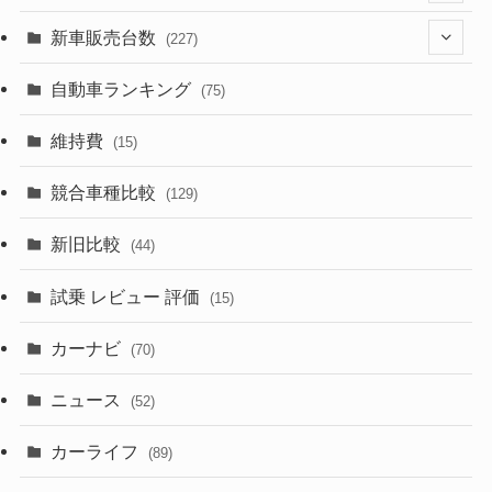
(526)
(188)
(28)
新車販売台数
(227)
(599)
(242)
(8)
(21)
自動車ランキング
(75)
(357)
(165)
(12)
(10)
維持費
(15)
(328)
(85)
(7)
(11)
競合車種比較
(129)
(194)
(84)
(3)
(7)
新旧比較
(44)
(230)
(14)
(3)
(5)
試乗 レビュー 評価
(15)
(253)
(222)
(5)
(7)
カーナビ
(70)
(58)
(50)
(1)
(5)
ニュース
(52)
(43)
(28)
(8)
カーライフ
(27)
(6)
(89)
(1)