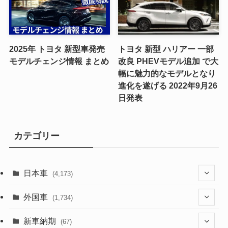
2025年 トヨタ 新型車発売
トヨタ 新型 ハリアー 一部
モデルチェンジ情報 まとめ
改良 PHEVモデル追加 で大
幅に魅力的なモデルとなり
進化を遂げる 2022年9月26
日発表
カテゴリー
日本車
(4,173)
(1,321)
外国車
(1,734)
(329)
(274)
新車納期
(67)