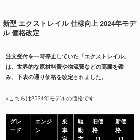
新型 エクストレイル 仕様向上 2024年モデ
ル 価格改定
注文受付を一時停止していた「エクストレイル」
は、世界的な原材料費や物流費などの高騰を鑑
されました。
み、下表の通り価格を改定
※こちらは2024年モデルの価格です。
グレ
エンジ
乗
駆
旧価
新価
ード
ン
車
動
格
格
定
方
（1
（1