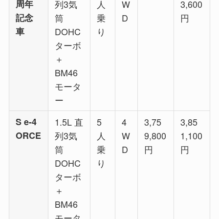
周年
列3気
人
W
3,600
記念
筒
乗
D
円
車
DOHC
り
ターボ
＋
BM46
モータ
ー
S e-4
1.5L 直
5
4
3,75
3,85
ORCE
列3気
人
W
9,800
1,100
筒
乗
D
円
円
DOHC
り
ターボ
＋
BM46
モータ