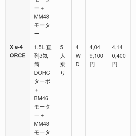
ー＋
MM48
モータ
ー
X e-4
1.5L 直
5
4
4,04
4,14
ORCE
列3気
人
W
9,100
0,400
筒
乗
D
円
円
DOHC
り
ターボ
＋
BM46
モータ
ー＋
MM48
モータ