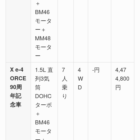
＋
BM46
モータ
ー＋
MM48
モータ
ー
X e-4
1.5L 直
7
4
-円
4,47
ORCE
列3気
人
W
4,800
90周
筒
乗
D
円
年記
DOHC
り
念車
ターボ
＋
BM46
モータ
ー＋