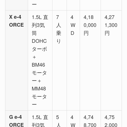
ー
X e-4
1.5L 直
7
4
4,18
4,27
ORCE
列3気
人
W
0,000
1,300
筒
乗
D
円
円
DOHC
り
ターボ
＋
BM46
モータ
ー＋
MM48
モータ
ー
G e-4
1.5L 直
5
4
4,74
4,75
ORCE
列3気
人
W
8,700
2,000