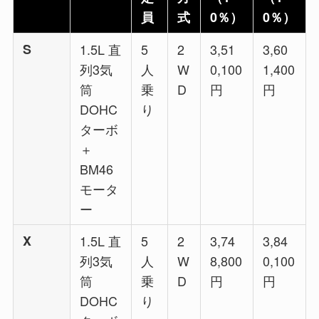
員
式
0％）
0％）
S
1.5L 直
5
2
3,51
3,60
列3気
人
W
0,100
1,400
筒
乗
D
円
円
DOHC
り
ターボ
＋
BM46
モータ
ー
X
1.5L 直
5
2
3,74
3,84
列3気
人
W
8,800
0,100
筒
乗
D
円
円
DOHC
り