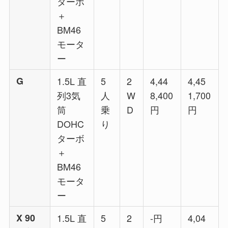
ターボ
＋
BM46
モータ
ー
G
1.5L 直
5
2
4,44
4,45
列3気
人
W
8,400
1,700
筒
乗
D
円
円
DOHC
り
ターボ
＋
BM46
モータ
ー
X 90
1.5L 直
5
2
-円
4,04