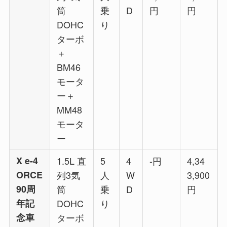
筒
乗
D
円
円
DOHC
り
ターボ
＋
BM46
モータ
ー＋
MM48
モータ
ー
X e-4
1.5L 直
5
4
-円
4,34
ORCE
列3気
人
W
3,900
90周
筒
乗
D
円
年記
DOHC
り
念車
ターボ