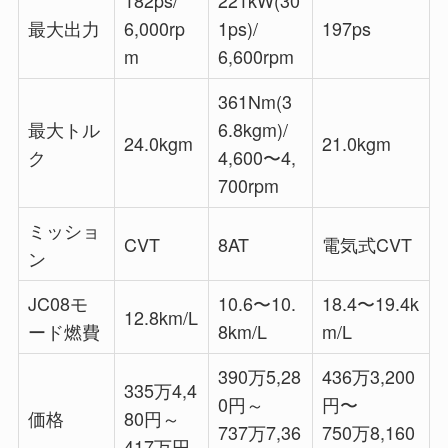
182ps/
221kW(30
最大出力
6,000rp
1ps)/
197ps
m
6,600rpm
361Nm(3
最大トル
6.8kgm)/
24.0kgm
21.0kgm
ク
4,600〜4,
700rpm
ミッショ
CVT
8AT
電気式CVT
ン
JC08モ
10.6〜10.
18.4〜19.4k
12.8km/L
ード燃費
8km/L
m/L
390万5,28
436万3,200
335万4,4
0円～
円〜
価格
80円～
737万7,36
750万8,160
417万円