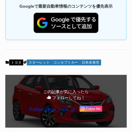
Googleで最新自動車情報のコンテンツを優先表示
トヨタ
スターレット
コンセプトカー
日本未発売
この記事が気に入ったら
フォローしてね！
Follow @car_repo_jp
Follow Me