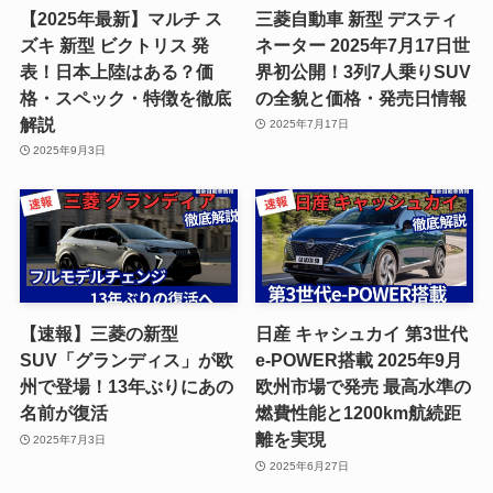
【2025年最新】マルチ ス
三菱自動車 新型 デスティ
ズキ 新型 ビクトリス 発
ネーター 2025年7月17日世
表！日本上陸はある？価
界初公開！3列7人乗りSUV
格・スペック・特徴を徹底
の全貌と価格・発売日情報
解説
2025年7月17日
2025年9月3日
【速報】三菱の新型
日産 キャシュカイ 第3世代
SUV「グランディス」が欧
e-POWER搭載 2025年9月
州で登場！13年ぶりにあの
欧州市場で発売 最高水準の
名前が復活
燃費性能と1200km航続距
離を実現
2025年7月3日
2025年6月27日