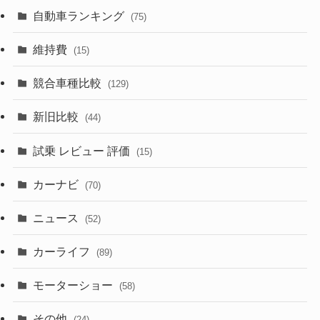
(599)
(242)
(8)
(21)
自動車ランキング
(75)
(357)
(165)
(12)
(10)
維持費
(15)
(328)
(85)
(7)
(11)
競合車種比較
(129)
(194)
(84)
(3)
(7)
新旧比較
(44)
(230)
(14)
(3)
(5)
試乗 レビュー 評価
(15)
(253)
(222)
(5)
(7)
カーナビ
(70)
(58)
(50)
(1)
(5)
ニュース
(52)
(43)
(28)
(8)
カーライフ
(27)
(6)
(89)
(1)
(9)
(26)
モーターショー
(58)
(15)
(57)
その他
(24)